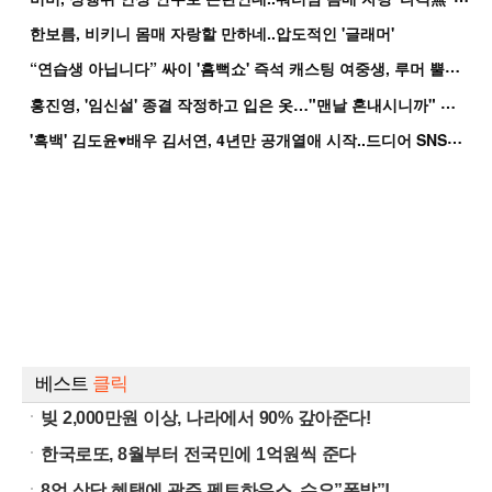
한보름, 비키니 몸매 자랑할 만하네..압도적인 '글래머'
“
연습생 아닙니다” 싸이 '흠뻑쇼' 즉석 캐스팅 여중생, 루머 뿔났다[Oh!쎈 이...
홍
진영, '임신설' 종결 작정하고 입은 옷…"맨날 혼내시니까" 억울
'
흑백' 김도윤♥배우 김서연, 4년만 공개열애 시작..드디어 SNS에 노출 [핫피...