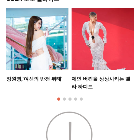
장원영,'여신의 반전 뒤태'
제인 버킨을 상상시키는 벨
라 하디드
킹