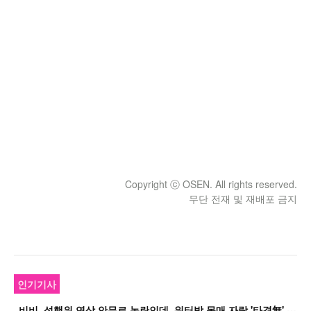
Copyright ⓒ OSEN. All rights reserved.
무단 전재 및 재배포 금지
인기기사
비
비, 성행위 연상 안무로 논란인데..워터밤 몸매 자랑 '타격無' 근황