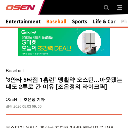
Entertainment
Baseball
Sports
Life & Car
Ph
Baseball
'3안타 5타점 1홈런’ 맹활약 오스틴…아웃됐는
데도 2루로 간 이유 [조은정의 라이크픽]
OSEN
조은정 기자
발행 2026.05.03 09: 00
오스틴이 쓰리런 홈런을 포함해 3안타 5타점으로 LG의