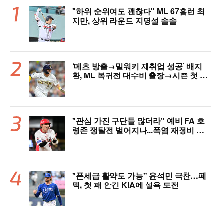
"하위 순위여도 괜찮다" ML 67홈런 최
지만, 상위 라운드 지명설 솔솔
‘메츠 방출→밀워키 재취업 성공’ 배지
환, ML 복귀전 대수비 출장→시즌 첫 안
타…밀워키, 연장 끝내기 승리 [MIL 리
뷰]
"관심 가진 구단들 많더라" 예비 FA 호
령존 쟁탈전 벌어지나...폭염 재정비 타
격슬럼프 탈출 예고, 가을야구 이끌고 대
박 정조준
"폰세급 활약도 가능" 윤석민 극찬…페
덱, 첫 패 안긴 KIA에 설욕 도전