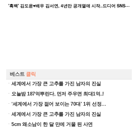
'
흑백' 김도윤♥배우 김서연, 4년만 공개열애 시작..드디어 SNS에 노출 [핫피...