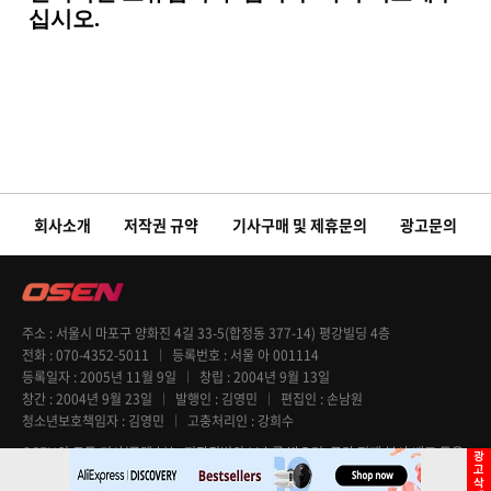
회사소개
저작권 규약
기사구매 및 제휴문의
광고문의
주소
서울시 마포구 양화진 4길 33-5(합정동 377-14) 평강빌딩 4층
전화
070-4352-5011
등록번호
서울 아 001114
등록일자
2005년 11월 9일
창립
2004년 9월 13일
창간
2004년 9월 23일
발행인
김영민
편집인
손남원
청소년보호책임자
김영민
고충처리인
강희수
OSEN의 모든 기사(콘텐츠)는 저작권법의 보호를 받으며, 무단 전재 복사 배포 등을
엄격히 금지합니다. Copyright @ OSEN All rights reserved.