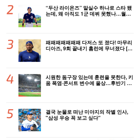
“두산 라이온즈” 말실수 하나로 스타 됐
는데, 왜 아직도 1군 데뷔 못했나…월간
MVP 쾌거→폭염 비밀병기 될까
패패패패패패패 다저스 또 졌다! 마무리
디아즈, 9회 끝내기 홈런에 무너졌다 [L
AD 리뷰]
시원한 돔구장 있는데 훈련을 못한다, 키
움 폭염·콘서트 변수에 울상…후반기 상
승세 이어갈 수 있을까
결국 눈물로 떠난 미야지의 작별 인사,
"삼성 우승 꼭 보고 싶다"