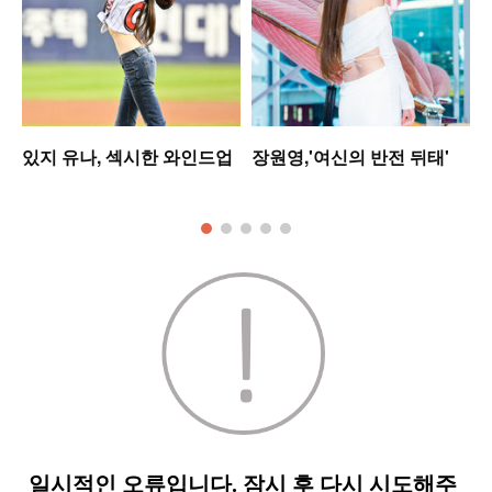
셋
있지 유나, 섹시한 와인드업
장원영,'여신의 반전 뒤태'