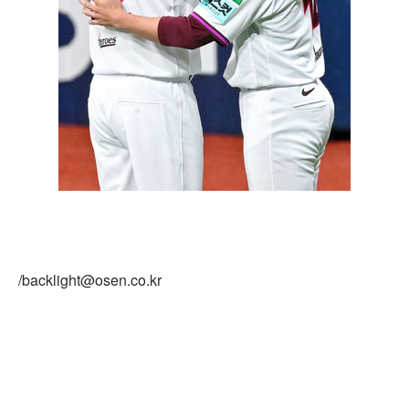
/backlight@osen.co.kr