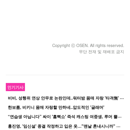
Copyright ⓒ OSEN. All rights reserved.
무단 전재 및 재배포 금지
인기기사
비
비, 성행위 연상 안무로 논란인데..워터밤 몸매 자랑 '타격無' 근황
한보름, 비키니 몸매 자랑할 만하네..압도적인 '글래머'
“
연습생 아닙니다” 싸이 '흠뻑쇼' 즉석 캐스팅 여중생, 루머 뿔났다[Oh!쎈 이...
홍
진영, '임신설' 종결 작정하고 입은 옷…"맨날 혼내시니까" 억울