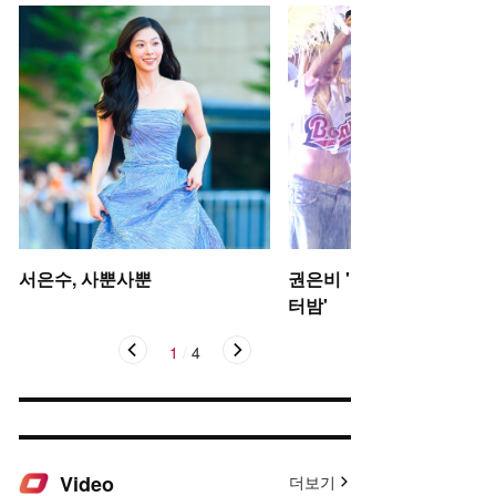
서은수, 사뿐사뿐
권은비 '야구장 더위 날리는
터밤'
1
/
4
Video
더보기