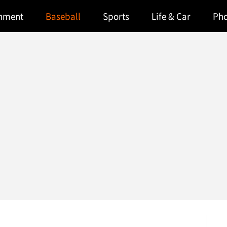
inment
Baseball
Sports
Life & Car
Ph