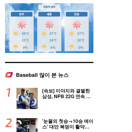
Baseball 많이 본 뉴스
Mute
[속보] 미야지와 결별한
삼성, NPB 22G 연속 무
실점 우완 미야모리와 계
약
'눈물의 첫승→10승 에이
스' 대만 복덩이 활약에