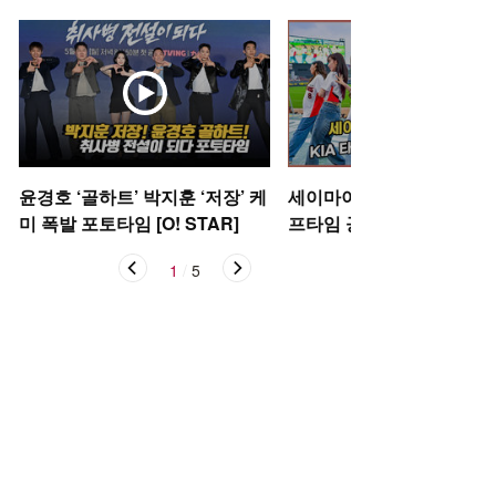
윤경호 ‘골하트’ 박지훈 ‘저장’ 케
세이마이네임,'KIA 타이거
미 폭발 포토타임 [O! STAR]
프타임 공연' [O! SPORTS
1
/
5