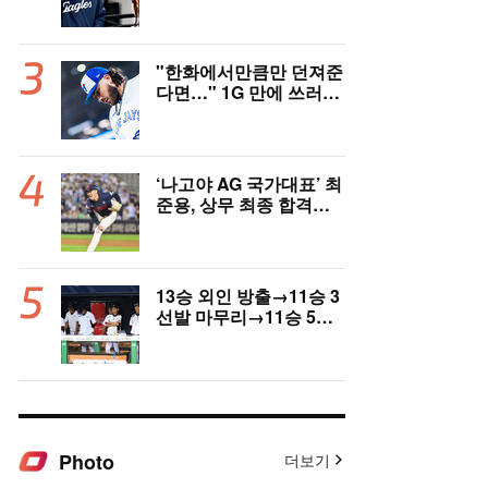
고국도 열광…"KBO 새
역사 썼다"
"한화에서만큼만 던져준
다면…" 1G 만에 쓰러진
폰세, 토론토 기대는 식
지 않았다
‘나고야 AG 국가대표’ 최
준용, 상무 최종 합격…
이민석·이호준도 함께 합
격, 12월 7일 입대
13승 외인 방출→11승 3
선발 마무리→11승 5선
발 부진…염경엽 한숨, L
G 선발야구 살아날까
Photo
더보기