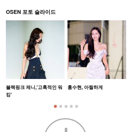
OSEN 포토 슬라이드
블랙핑크 제니,'고혹적인 워
홍수현, 아찔하게
킹'