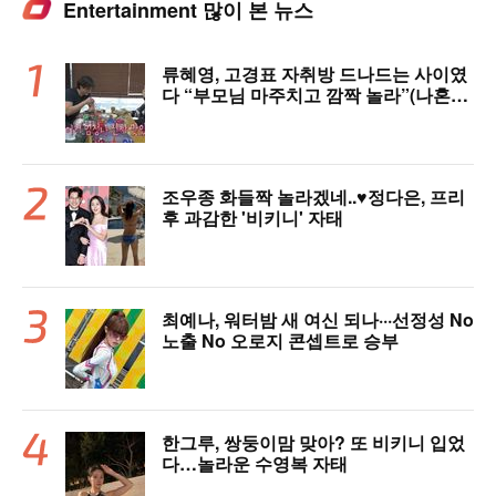
Entertainment 많이 본 뉴스
류혜영, 고경표 자취방 드나드는 사이였
다 “부모님 마주치고 깜짝 놀라”(나혼자
산다)
조우종 화들짝 놀라겠네..♥정다은, 프리
후 과감한 '비키니' 자태
최예나, 워터밤 새 여신 되나···선정성 No
노출 No 오로지 콘셉트로 승부
한그루, 쌍둥이맘 맞아? 또 비키니 입었
다…놀라운 수영복 자태