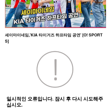
세이마이네임,'KIA 타이거즈 하프타임 공연' [O! SPORT
S]