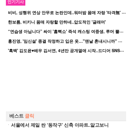
인기기사
비
비, 성행위 연상 안무로 논란인데..워터밤 몸매 자랑 '타격無' 근황
한보름, 비키니 몸매 자랑할 만하네..압도적인 '글래머'
“
연습생 아닙니다” 싸이 '흠뻑쇼' 즉석 캐스팅 여중생, 루머 뿔났다[Oh!쎈 이...
홍
진영, '임신설' 종결 작정하고 입은 옷…"맨날 혼내시니까" 억울
'
흑백' 김도윤♥배우 김서연, 4년만 공개열애 시작..드디어 SNS에 노출 [핫피...