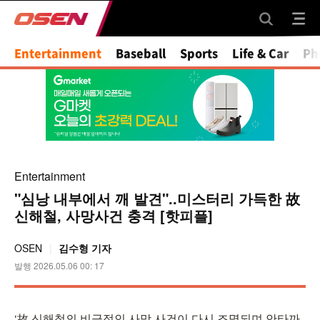
Entertainment
Baseball
Sports
Life & Car
Ph
Entertainment
"심낭 내부에서 깨 발견"..미스터리 가득한 故
신해철, 사망사건 충격 [핫피플]
OSEN
김수형 기자
발행 2026.05.06 00: 17
‘故 신해철의 비극적인 사망 사건이 다시 조명되며 안타까