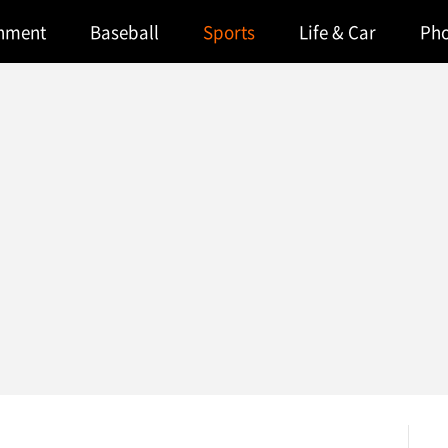
inment
Baseball
Sports
Life & Car
Ph