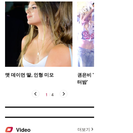
맷 데이먼 딸, 인형 미모
권은비 '야구장 더위 날리는
터밤'
1
/
4
Video
더보기