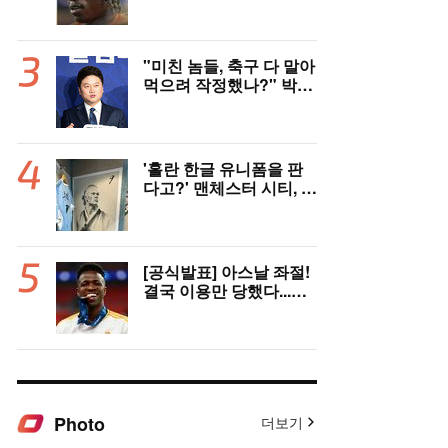
대형 이적! 레알 마드리
드, 21살 디오망데 품었
다..."구단 역사상 가장
비싼 영입"
"미친 놈들, 축구 다 말아
먹으려 작정했나?" 박문
성 충격받았다...협회 '심
판 성접대' 논란에 분노
"국제적 망신, 국제 문제
될 수도"
'홀란 한글 유니폼을 판
다고?' 맨체스터 시티, 팝
업스토어 9일까지 성수
동에서 연다
[공식발표] 아스날 좌절!
결국 이용만 당했다...비
니시우스, '연봉 394
억'에 레알 마드리드 극
적 잔류 "2032년까지 재
계약 서명"
Photo
더보기