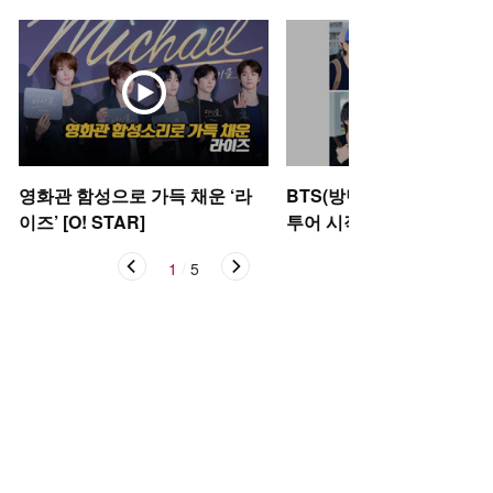
영화관 함성으로 가득 채운 ‘라
BTS(방탄소년단), 아리랑
이즈’ [O! STAR]
투어 시작 [O! STAR]
1
/
5