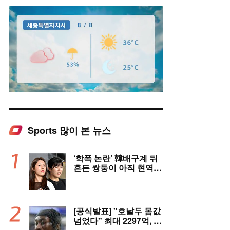
Sports 많이 본 뉴스
Mute
‘학폭 논란’ 韓배구계 뒤
흔든 쌍둥이 아직 현역이
다! 나란히 아제르바이잔
행→5년 만에 한솥밥 확
정
[공식발표] "호날두 몸값
넘었다" 최대 2297억, 초