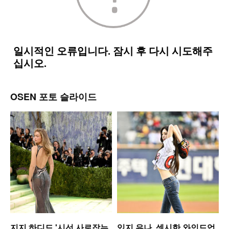
OSEN 포토 슬라이드
미
지지 하디드,'시선 사로잡는
있지 유나, 섹시한 와인드업