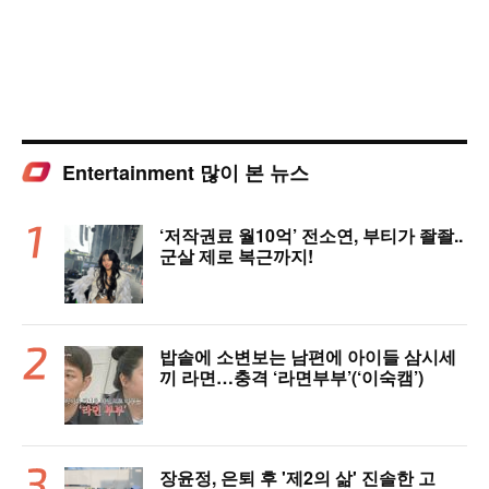
Entertainment 많이 본 뉴스
‘저작권료 월10억’ 전소연, 부티가 좔좔..
군살 제로 복근까지!
밥솥에 소변보는 남편에 아이들 삼시세
끼 라면…충격 ‘라면부부’(‘이숙캠’)
장윤정, 은퇴 후 '제2의 삶' 진솔한 고