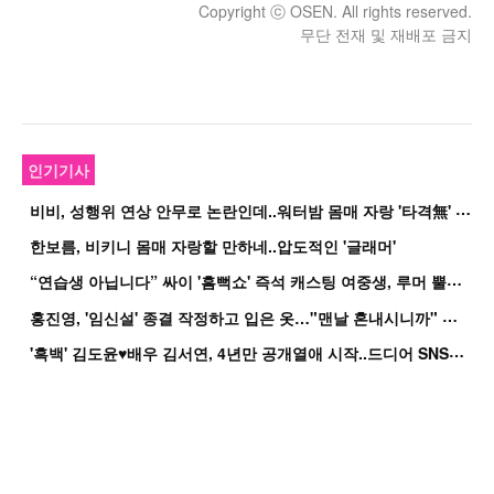
Copyright ⓒ OSEN. All rights reserved.
무단 전재 및 재배포 금지
인기기사
비
비, 성행위 연상 안무로 논란인데..워터밤 몸매 자랑 '타격無' 근황
한보름, 비키니 몸매 자랑할 만하네..압도적인 '글래머'
“
연습생 아닙니다” 싸이 '흠뻑쇼' 즉석 캐스팅 여중생, 루머 뿔났다[Oh!쎈 이...
홍
진영, '임신설' 종결 작정하고 입은 옷…"맨날 혼내시니까" 억울
'
흑백' 김도윤♥배우 김서연, 4년만 공개열애 시작..드디어 SNS에 노출 [핫피...