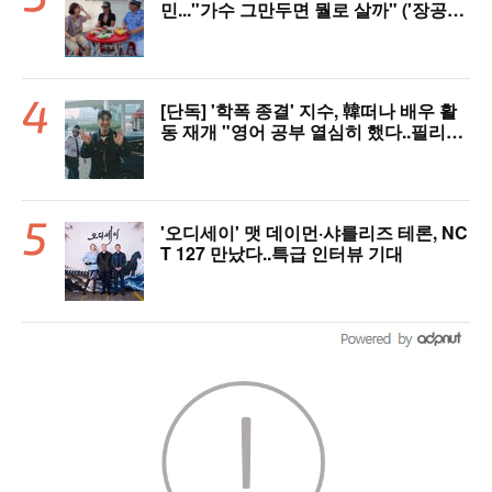
민..."가수 그만두면 뭘로 살까" ('장공장
장윤정')
[단독] '학폭 종결' 지수, 韓떠나 배우 활
동 재개 "영어 공부 열심히 했다..필리핀
서 많이 배워"(인터뷰)
'오디세이' 맷 데이먼·샤를리즈 테론, NC
T 127 만났다..특급 인터뷰 기대