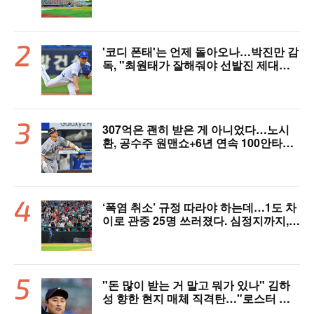
염 대책 논의 [공식 발표]
'코디 폰태'는 언제 돌아오나…박진만 감
독, "최원태가 잘해줘야 선발진 제대로
돌아간다"
307억은 괜히 받은 게 아니었다…노시
환, 공수주 원맨쇼+6년 연속 100안타
[오!쎈 대구]
‘폭염 취소’ 규정 따라야 하는데…1도 차
이로 관중 25명 쓰러졌다. 심정지까지,
폭염 경보에도 경기 취소 가능할까
"돈 많이 받는 거 말고 뭐가 있나" 김하
성 향한 현지 매체 직격탄…"로스터 한
자리 낭비" 날선 비판