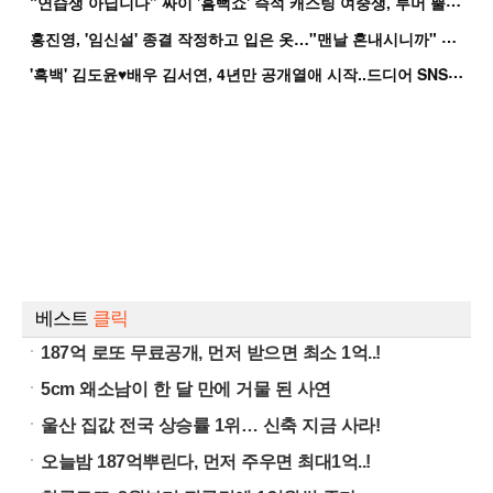
“
연습생 아닙니다” 싸이 '흠뻑쇼' 즉석 캐스팅 여중생, 루머 뿔났다[Oh!쎈 이...
홍
진영, '임신설' 종결 작정하고 입은 옷…"맨날 혼내시니까" 억울
'
흑백' 김도윤♥배우 김서연, 4년만 공개열애 시작..드디어 SNS에 노출 [핫피...