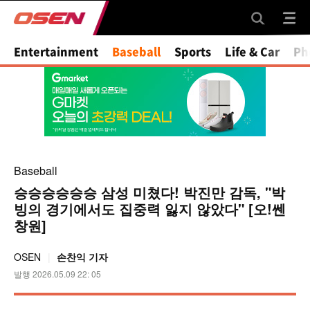
Entertainment
Baseball
Sports
Life & Car
Ph
Baseball
승승승승승승 삼성 미쳤다! 박진만 감독, "박
빙의 경기에서도 집중력 잃지 않았다" [오!쎈
창원]
OSEN
손찬익 기자
발행 2026.05.09 22: 05