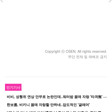
Copyright ⓒ OSEN. All rights reserved.
무단 전재 및 재배포 금지
인기기사
비
비, 성행위 연상 안무로 논란인데..워터밤 몸매 자랑 '타격無' 근황
한보름, 비키니 몸매 자랑할 만하네..압도적인 '글래머'