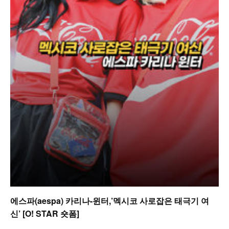
에스파(aespa) 카리나-윈터,’멕시코 사로잡은 태극기 여
신’ [O! STAR 숏폼]