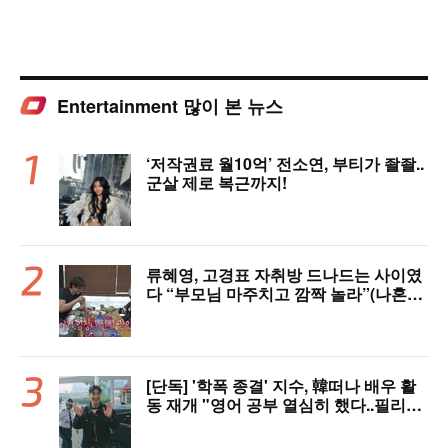
Entertainment 많이 본 뉴스
‘저작권료 월10억’ 전소연, 부티가 좔좔..
군살 제로 복근까지!
류혜영, 고경표 자취방 드나드는 사이였
다 “부모님 마주치고 깜짝 놀라”(나혼자
산다)
[단독] '학폭 종결' 지수, 韓떠나 배우 활
동 재개 "영어 공부 열심히 했다..필리핀
서 많이 배워"(인터뷰)