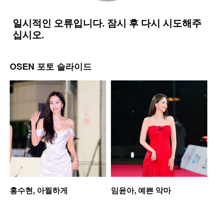
OSEN 포토 슬라이드
셋
홍수현, 아찔하게
임윤아, 예쁜 악마
모