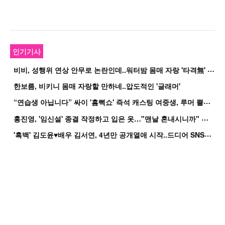
인기기사
비
비, 성행위 연상 안무로 논란인데..워터밤 몸매 자랑 '타격無' 근황
한보름, 비키니 몸매 자랑할 만하네..압도적인 '글래머'
“
연습생 아닙니다” 싸이 '흠뻑쇼' 즉석 캐스팅 여중생, 루머 뿔났다[Oh!쎈 이...
홍
진영, '임신설' 종결 작정하고 입은 옷…"맨날 혼내시니까" 억울
'
흑백' 김도윤♥배우 김서연, 4년만 공개열애 시작..드디어 SNS에 노출 [핫피...