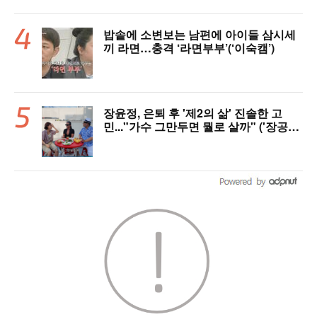
밥솥에 소변보는 남편에 아이들 삼시세
끼 라면…충격 ‘라면부부’(‘이숙캠’)
장윤정, 은퇴 후 '제2의 삶' 진솔한 고
민..."가수 그만두면 뭘로 살까" ('장공장
장윤정')