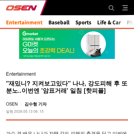
Entertainment
Baseball
Sports
Life & Car
Ph
Entertainment
"재밌니? 지켜보고있다" 나나, 강도피해 후 또
분노..이번엔 '암표거래' 일침 [핫피플]
OSEN
김수형 기자
발행 2026.05.13 06: 15
가수 겸 배우 나나가 자택 강도 피해의 충격을 딛고 이번에