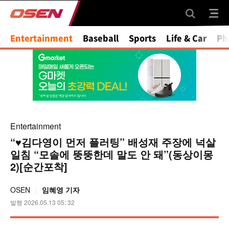
Entertainment
Baseball
Sports
Life & Car
Ph
Entertainment
“♥김다영이 먼저 플러팅” 배성재 주장에 넉살
일침 “모솔에 뚱뚱한데 말도 안 돼”(동상이몽
2)[순간포착]
OSEN
임혜영 기자
발행 2026.05.13 05: 32