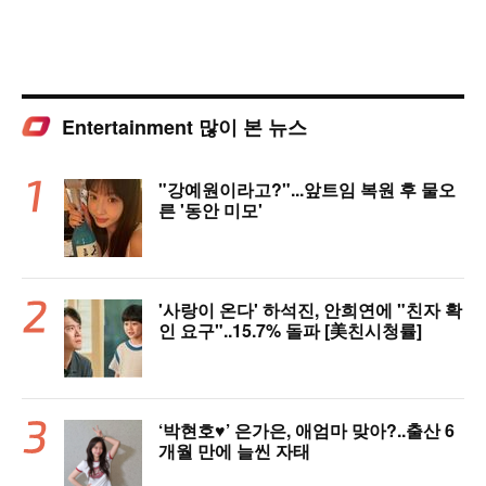
Entertainment 많이 본 뉴스
"강예원이라고?"...앞트임 복원 후 물오
른 '동안 미모'
'사랑이 온다' 하석진, 안희연에 "친자 확
인 요구"..15.7% 돌파 [美친시청률]
‘박현호♥’ 은가은, 애엄마 맞아?..출산 6
개월 만에 늘씬 자태