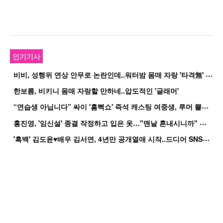
인기기사
비
비, 성행위 연상 안무로 논란인데..워터밤 몸매 자랑 '타격無' 근황
한보름, 비키니 몸매 자랑할 만하네..압도적인 '글래머'
“
연습생 아닙니다” 싸이 '흠뻑쇼' 즉석 캐스팅 여중생, 루머 뿔났다[Oh!쎈 이...
홍
진영, '임신설' 종결 작정하고 입은 옷…"맨날 혼내시니까" 억울
'
흑백' 김도윤♥배우 김서연, 4년만 공개열애 시작..드디어 SNS에 노출 [핫피...