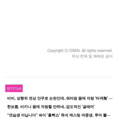
Copyright ⓒ OSEN. All rights reserved.
무단 전재 및 재배포 금지
인기기사
비
비, 성행위 연상 안무로 논란인데..워터밤 몸매 자랑 '타격無' 근황
한보름, 비키니 몸매 자랑할 만하네..압도적인 '글래머'
“
연습생 아닙니다” 싸이 '흠뻑쇼' 즉석 캐스팅 여중생, 루머 뿔났다[Oh!쎈 이...