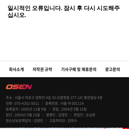
회사소개
저작권 규약
기사구매 및 제휴문의
광고문의
주소
서울시 마포구 양화진 4길 33-5(합정동 377-14) 평강빌딩 4층
전화
070-4352-5011
등록번호
서울 아 001114
등록일자
2005년 11월 9일
창립
2004년 9월 13일
창간
2004년 9월 23일
발행인
김영민
편집인
손남원
청소년보호책임자
김영민
고충처리인
강희수