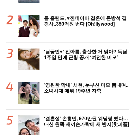
톰 홀랜드, ♥︎젠데이아 결혼에 돈방석 겹
경사..350억원 번다 [Oh!llywood]
‘남궁민♥’ 진아름, 출산한 거 맞아? 득남
1주일 만에 근황 공개 ‘여전한 미모’
‘영원한 막내’ 서현, 눈부신 미모 뽐내며..
소녀시대 데뷔 19주년 자축
‘결혼설’ 손흥민, 970만원 웨딩링 뺐다…
대신 왼쪽 새끼손가락에 새 반지[핫피플]