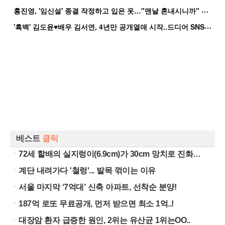
홍
진영, '임신설' 종결 작정하고 입은 옷…"맨날 혼내시니까" 억울
'
흑백' 김도윤♥배우 김서연, 4년만 공개열애 시작..드디어 SNS에 노출 [핫피...