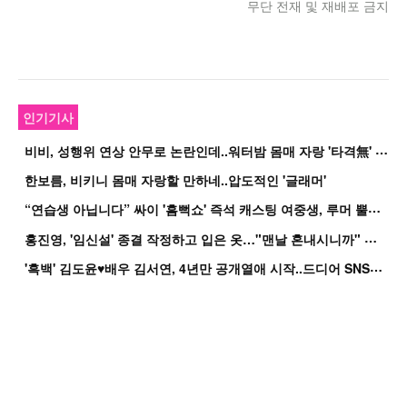
무단 전재 및 재배포 금지
인기기사
비
비, 성행위 연상 안무로 논란인데..워터밤 몸매 자랑 '타격無' 근황
한보름, 비키니 몸매 자랑할 만하네..압도적인 '글래머'
“
연습생 아닙니다” 싸이 '흠뻑쇼' 즉석 캐스팅 여중생, 루머 뿔났다[Oh!쎈 이...
홍
진영, '임신설' 종결 작정하고 입은 옷…"맨날 혼내시니까" 억울
'
흑백' 김도윤♥배우 김서연, 4년만 공개열애 시작..드디어 SNS에 노출 [핫피...