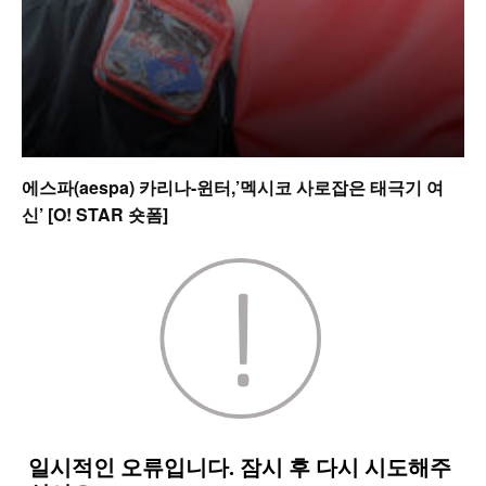
에스파(aespa) 카리나-윈터,’멕시코 사로잡은 태극기 여
신’ [O! STAR 숏폼]