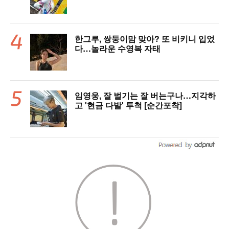
한그루, 쌍둥이맘 맞아? 또 비키니 입었
다…놀라운 수영복 자태
임영웅, 잘 벌기는 잘 버는구나…지각하
고 '현금 다발' 투척 [순간포착]