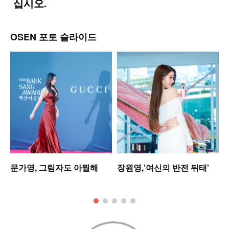
OSEN 포토 슬라이드
워
문가영, 그림자도 아찔해
장원영,'여신의 반전 뒤태'