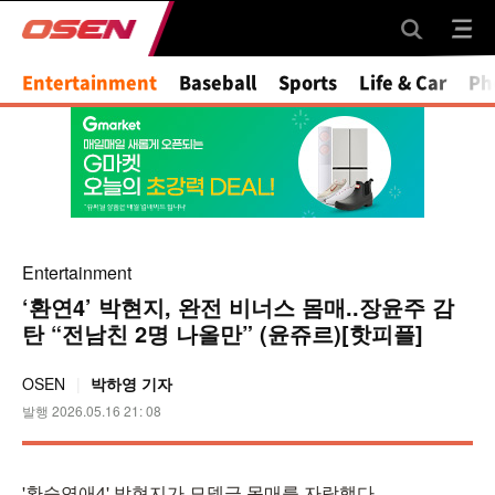
Mute
Entertainment
Baseball
Sports
Life & Car
Ph
Entertainment
‘환연4’ 박현지, 완전 비너스 몸매..장윤주 감
탄 “전남친 2명 나올만” (윤쥬르)[핫피플]
OSEN
박하영 기자
발행 2026.05.16 21: 08
'환승연애4' 박현지가 모델급 몸매를 자랑했다.