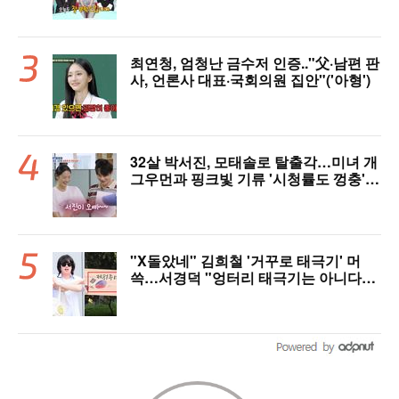
최연청, 엄청난 금수저 인증.."父·남편 판
사, 언론사 대표·국회의원 집안"('아형')
32살 박서진, 모태솔로 탈출각…미녀 개
그우먼과 핑크빛 기류 '시청률도 껑충'
[美친 시청률]
"X돌았네" 김희철 '거꾸로 태극기' 머
쓱…서경덕 "엉터리 태극기는 아니다"
[핫피플]