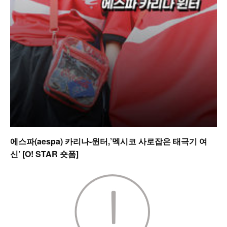
에스파(aespa) 카리나-윈터,’멕시코 사로잡은 태극기 여
신’ [O! STAR 숏폼]