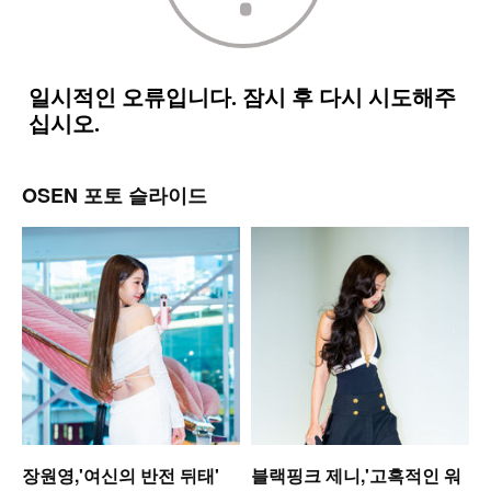
OSEN 포토 슬라이드
셋
장원영,'여신의 반전 뒤태'
블랙핑크 제니,'고혹적인 워