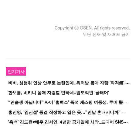
Copyright ⓒ OSEN. All rights reserved.
무단 전재 및 재배포 금지
인기기사
비
비, 성행위 연상 안무로 논란인데..워터밤 몸매 자랑 '타격無' 근황
한보름, 비키니 몸매 자랑할 만하네..압도적인 '글래머'
“
연습생 아닙니다” 싸이 '흠뻑쇼' 즉석 캐스팅 여중생, 루머 뿔났다[Oh!쎈 이...
홍
진영, '임신설' 종결 작정하고 입은 옷…"맨날 혼내시니까" 억울
'
흑백' 김도윤♥배우 김서연, 4년만 공개열애 시작..드디어 SNS에 노출 [핫피...