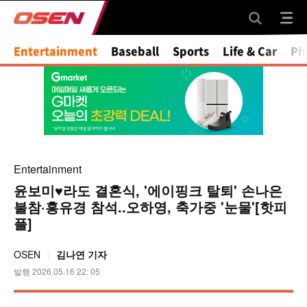
Entertainment
Baseball
Sports
Life & Car
Ph
Entertainment
윤보미♥라도 결혼식, '에이핑크 탈퇴' 손나은
불참·홍유경 참석..오하영, 축가중 '눈물'[핫피
플]
OSEN
김나연 기자
발행 2026.05.16 22: 05