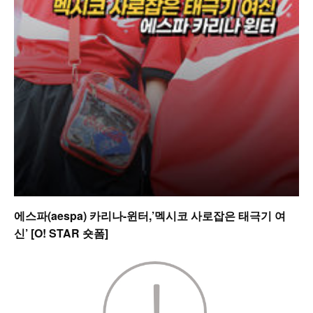
에스파(aespa) 카리나-윈터,’멕시코 사로잡은 태극기 여
신’ [O! STAR 숏폼]