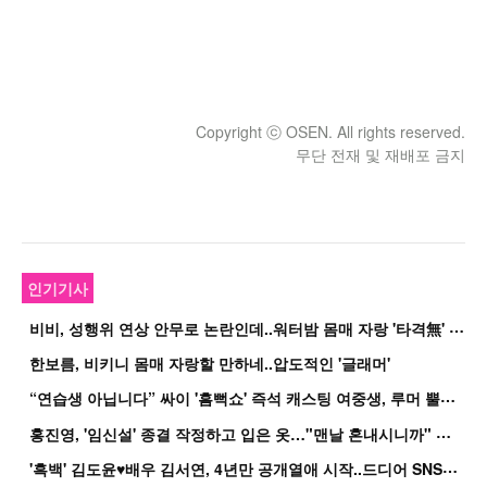
Copyright ⓒ OSEN. All rights reserved.
무단 전재 및 재배포 금지
인기기사
비
비, 성행위 연상 안무로 논란인데..워터밤 몸매 자랑 '타격無' 근황
한보름, 비키니 몸매 자랑할 만하네..압도적인 '글래머'
“
연습생 아닙니다” 싸이 '흠뻑쇼' 즉석 캐스팅 여중생, 루머 뿔났다[Oh!쎈 이...
홍
진영, '임신설' 종결 작정하고 입은 옷…"맨날 혼내시니까" 억울
'
흑백' 김도윤♥배우 김서연, 4년만 공개열애 시작..드디어 SNS에 노출 [핫피...