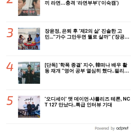
끼 라면…충격 ‘라면부부’(‘이숙캠’)
장윤정, 은퇴 후 '제2의 삶' 진솔한 고
민..."가수 그만두면 뭘로 살까" ('장공장
장윤정')
[단독] '학폭 종결' 지수, 韓떠나 배우 활
동 재개 "영어 공부 열심히 했다..필리핀
서 많이 배워"(인터뷰)
'오디세이' 맷 데이먼·샤를리즈 테론, NC
T 127 만났다..특급 인터뷰 기대