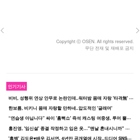
Copyright ⓒ OSEN. All rights reserved.
무단 전재 및 재배포 금지
인기기사
비
비, 성행위 연상 안무로 논란인데..워터밤 몸매 자랑 '타격無' 근황
한보름, 비키니 몸매 자랑할 만하네..압도적인 '글래머'
“
연습생 아닙니다” 싸이 '흠뻑쇼' 즉석 캐스팅 여중생, 루머 뿔났다[Oh!쎈 이...
홍
진영, '임신설' 종결 작정하고 입은 옷…"맨날 혼내시니까" 억울
'
흑백' 김도윤♥배우 김서연, 4년만 공개열애 시작..드디어 SNS에 노출 [핫피...