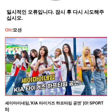
Oh!
모션
세이마이네임,'KIA 타이거즈 하프타임 공연' [O! SPORT
S]