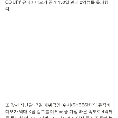
GO UP)’ 뮤직비디오가 공개 150일 만에 2억뷰를 돌파했
다.
또 앞서 지난달 17일 데뷔곡인 ‘쉬시(SHEESH)’의 뮤직비
디오가 역대 K팝 걸그룹 데뷔곡 중 가장 빠른 속도로 4억뷰
를 돌파한 바 있다. 이밖에도 퍼포먼스 영상 등이 꾸준히 높