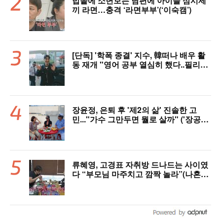
밥솥에 소변보는 남편에 아이들 삼시세
끼 라면…충격 ‘라면부부’(‘이숙캠’)
[단독] '학폭 종결' 지수, 韓떠나 배우 활
동 재개 "영어 공부 열심히 했다..필리핀
서 많이 배워"(인터뷰)
장윤정, 은퇴 후 '제2의 삶' 진솔한 고
민..."가수 그만두면 뭘로 살까" ('장공장
장윤정')
류혜영, 고경표 자취방 드나드는 사이였
다 “부모님 마주치고 깜짝 놀라”(나혼자
산다)