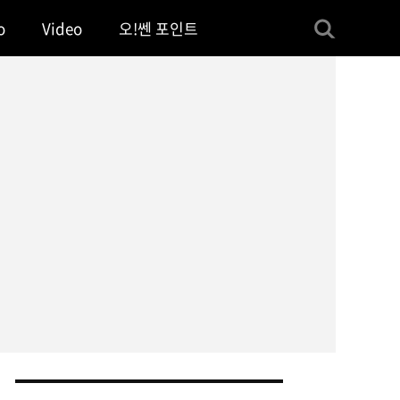
o
Video
오!쎈 포인트