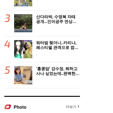
한달살이 근황
산다라박, 수영복 자태
공개...인어공주 연상케
하는 비키니+갈색머리
워터밤 찢더니..카리나,
페스티벌 관객으로 깜짝
등장
'홍콩맘' 강수정, 뭐하고
사나 싶었는데..완벽한
엄마 모드 '힐링'
Photo
더보기