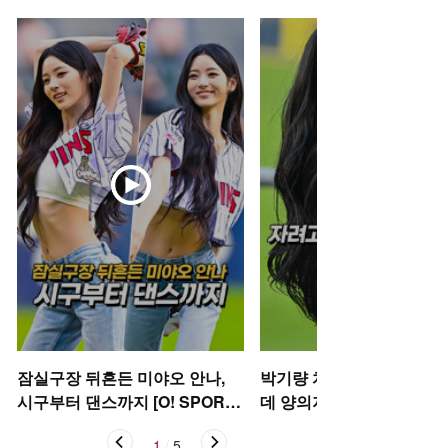
잠실구장 뒤흔든 미야오 안나,
박기량 치어리더, 자려고 
시구부터 댄스까지 [O! SPORT
데 양의지 [O! SPORTS 숏
S 숏폼]
1
/
5