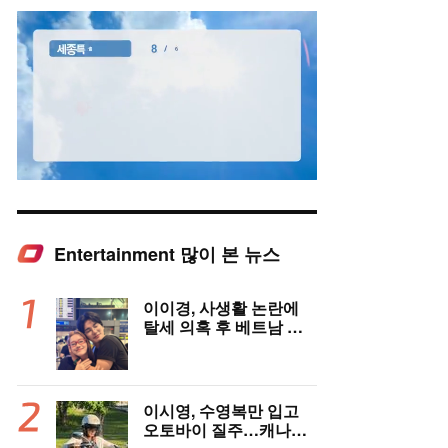
Entertainment 많이 본 뉴스
Mute
이이경, 사생활 논란에
탈세 의혹 후 베트남 女
배우와 밀착 스킨십 포착
이시영, 수영복만 입고
오토바이 질주…캐나다