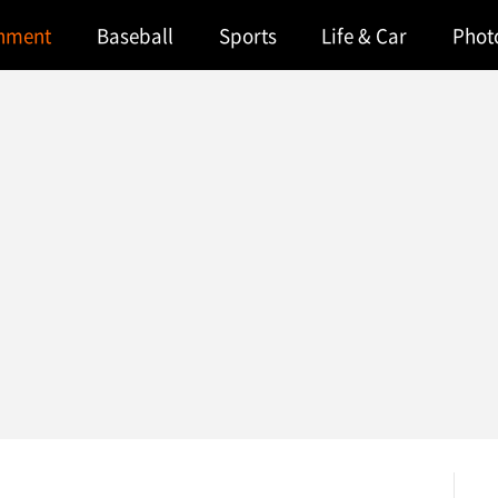
inment
Baseball
Sports
Life & Car
Phot