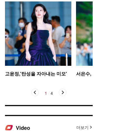
고윤정,'탄성을 자아내는 미모'
서은수, 사뿐사뿐
1
/
4
Video
더보기