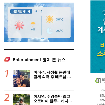
Entertainment 많이 본 뉴스
Mute
이이경, 사생활 논란에
탈세 의혹 후 베트남 女
배우와 밀착 스킨십 포착
이시영, 수영복만 입고
오토바이 질주…캐나다