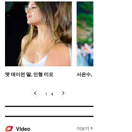
맷 데이먼 딸, 인형 미모
서은수, 사뿐사뿐
1
/
4
Video
더보기