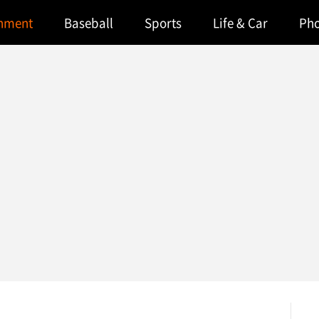
inment
Baseball
Sports
Life & Car
Ph