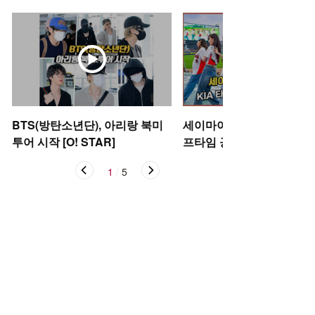
BTS(방탄소년단), 아리랑 북미
세이마이네임,'KIA 타이거
투어 시작 [O! STAR]
프타임 공연' [O! SPORTS
1
/
5