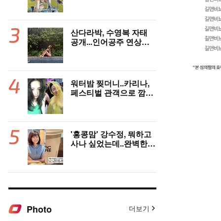
한달살이 근황
산다라박, 수영복 자태
공개...인어공주 연상케
하는 비키니+갈색머리
워터밤 찢더니..카리나,
페스티벌 관객으로 깜짝
등장
'홍콩맘' 강수정, 뭐하고
사나 싶었는데..완벽한
엄마 모드 '힐링'
Photo
더보기