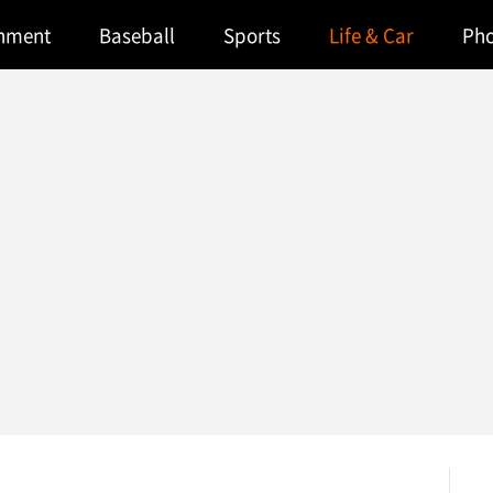
inment
Baseball
Sports
Life & Car
Ph