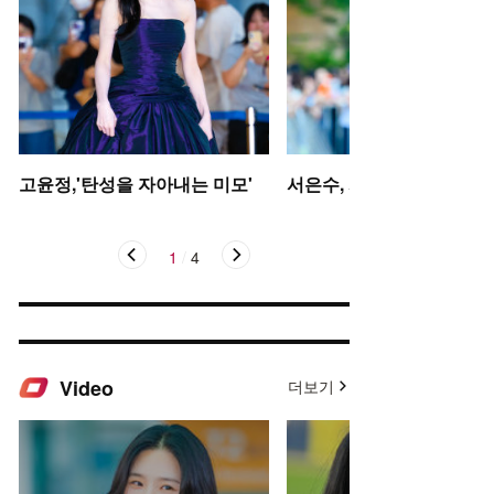
고윤정,'탄성을 자아내는 미모'
서은수, 사뿐사뿐
1
/
4
Video
더보기