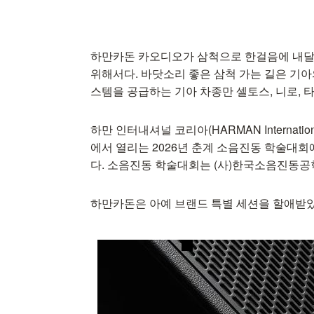
하만카돈 카오디오가 삼척으로 한걸음에 내달렸
위해서다. 바닷소리 좋은 삼척 가는 길은 기
스템을 공급하는 기아 차종만 셀토스, 니로, 타스만
하만 인터내셔널 코리아(HARMAN Internatio
에서 열리는 2026년 춘계 소음진동 학술대
다. 소음진동 학술대회는 (사)한국소음진동공
하만카돈은 아예 브랜드 특별 세션을 할애받