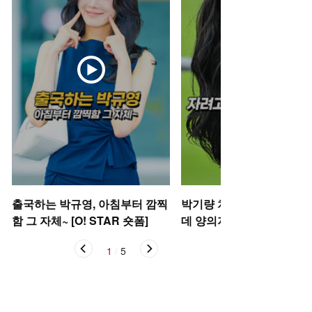
출국하는 박규영, 아침부터 깜찍
박기량 치어리더, 자려고 
함 그 자체~ [O! STAR 숏폼]
데 양의지 [O! SPORTS 숏
1
/
5