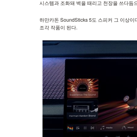
시스템과 조화돼 벽을 때리고 천장을 쓰다듬으
하만카돈 SoundSticks 5도 스피커 그 이
조각 작품이 된다.