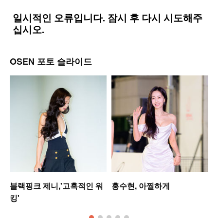
OSEN 포토 슬라이드
미
블랙핑크 제니,'고혹적인 워
홍수현, 아찔하게
킹'