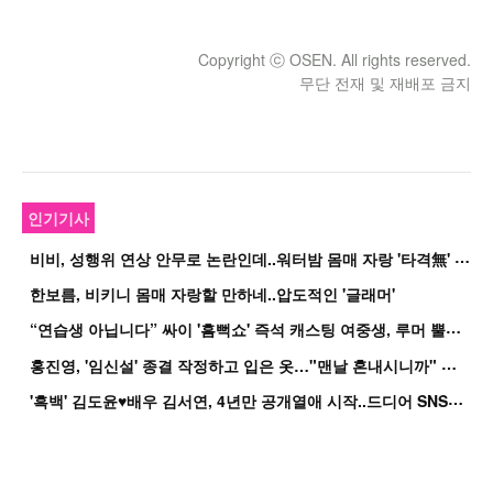
Copyright ⓒ OSEN. All rights reserved.
무단 전재 및 재배포 금지
인기기사
비
비, 성행위 연상 안무로 논란인데..워터밤 몸매 자랑 '타격無' 근황
한보름, 비키니 몸매 자랑할 만하네..압도적인 '글래머'
“
연습생 아닙니다” 싸이 '흠뻑쇼' 즉석 캐스팅 여중생, 루머 뿔났다[Oh!쎈 이...
홍
진영, '임신설' 종결 작정하고 입은 옷…"맨날 혼내시니까" 억울
'
흑백' 김도윤♥배우 김서연, 4년만 공개열애 시작..드디어 SNS에 노출 [핫피...