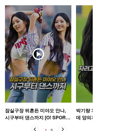
잠실구장 뒤흔든 미야오 안나,
박기량 치어리더, 자려고 
시구부터 댄스까지 [O! SPORT
데 양의지 [O! SPORTS 숏
S 숏폼]
1
/
5