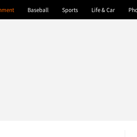
inment
Baseball
Sports
Life & Car
Ph