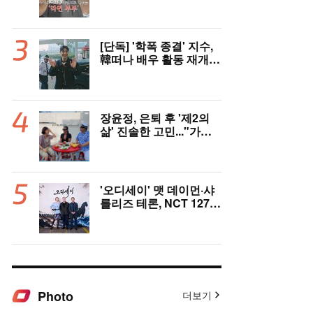
충격 ‘라면부부’(‘이숙캠’)
[단독] '학폭 종결' 지수,
韓떠나 배우 활동 재개
"영어 공부 열심히 했다..
필리핀서 많이 배워"(인
터뷰)
장윤정, 은퇴 후 '제2의
삶' 진솔한 고민..."가수
그만두면 뭘로 살까" ('장
공장장윤정')
'오디세이' 맷 데이먼·샤
를리즈 테론, NCT 127
만났다..특급 인터뷰 기
대
Photo
더보기