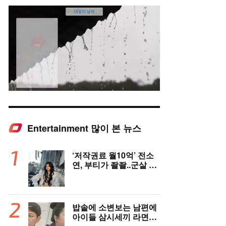
Entertainment 많이 본 뉴스
Mute
‘저작권료 월10억’ 전소
연, 부티가 좔좔..군살 제
로 복근까지!
밥솥에 소변보는 남편에
아이들 삼시세끼 라면…