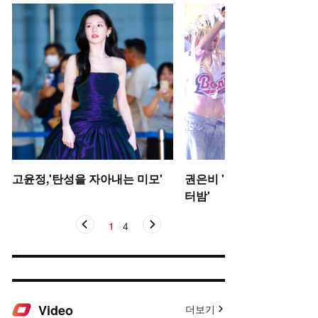
고윤정,'탄성을 자아내는 미모'
권은비 '야구장 더위 날리는
터밤'
1
/
4
Video
더보기