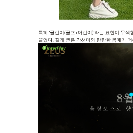
특히 '골린이(골프+어린이)'라는 표현이 무
끌었다. 길게 뻗은 각선미와 탄탄한 몸매가 