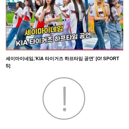
세이마이네임,'KIA 타이거즈 하프타임 공연' [O! SPORT
S]