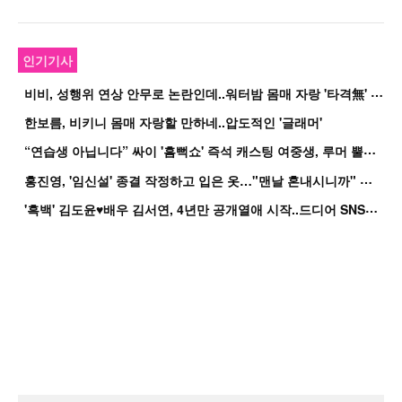
인기기사
비
비, 성행위 연상 안무로 논란인데..워터밤 몸매 자랑 '타격無' 근황
한보름, 비키니 몸매 자랑할 만하네..압도적인 '글래머'
“
연습생 아닙니다” 싸이 '흠뻑쇼' 즉석 캐스팅 여중생, 루머 뿔났다[Oh!쎈 이...
홍
진영, '임신설' 종결 작정하고 입은 옷…"맨날 혼내시니까" 억울
'
흑백' 김도윤♥배우 김서연, 4년만 공개열애 시작..드디어 SNS에 노출 [핫피...