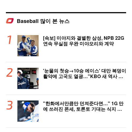
Baseball 많이 본 뉴스
[속보] 미야지와 결별한 삼성, NPB 22G
연속 무실점 우완 미야모리와 계약
'눈물의 첫승→10승 에이스' 대만 복덩이
활약에 고국도 열광…"KBO 새 역사 썼
다"
"한화에서만큼만 던져준다면…" 1G 만
에 쓰러진 폰세, 토론토 기대는 식지 않
았다