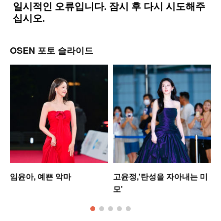
OSEN 포토 슬라이드
업
임윤아, 예쁜 악마
고윤정,'탄성을 자아내는 미
모'