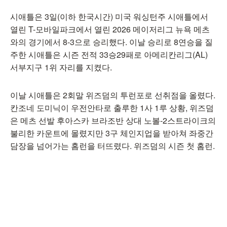
시애틀은 3일(이하 한국시간) 미국 워싱턴주 시애틀에서
열린 T-모바일파크에서 열린 2026 메이저리그 뉴욕 메츠
와의 경기에서 8-3으로 승리했다. 이날 승리로 8연승을 질
주한 시애틀은 시즌 전적 33승29패로 아메리칸리그(AL)
서부지구 1위 자리를 지켰다.
이날 시애틀은 2회말 위즈덤의 투런포로 선취점을 올렸다.
칸조네 도미닉이 우전안타로 출루한 1사 1루 상황, 위즈덤
은 메츠 선발 후아스카 브라조반 상대 노볼-2스트라이크의
불리한 카운트에 몰렸지만 3구 체인지업을 받아쳐 좌중간
담장을 넘어가는 홈런을 터뜨렸다. 위즈덤의 시즌 첫 홈런.