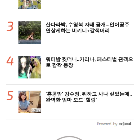
산다라박, 수영복 자태 공개...인어공주
연상케하는 비키니+갈색머리
워터밤 찢더니..카리나, 페스티벌 관객으
로 깜짝 등장
'홍콩맘' 강수정, 뭐하고 사나 싶었는데..
완벽한 엄마 모드 '힐링'