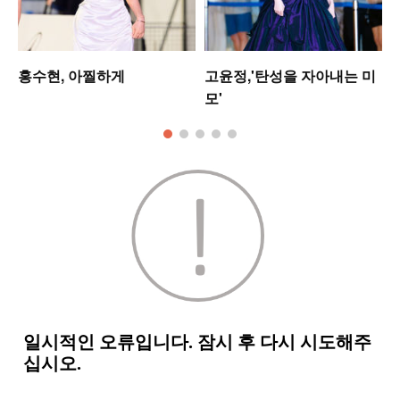
홍수현, 아찔하게
고윤정,'탄성을 자아내는 미
모'