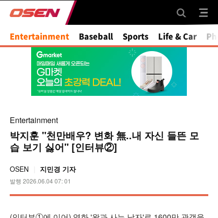
Mute
Entertainment
Baseball
Sports
Life & Car
Ph
Entertainment
박지훈 "천만배우? 변화 無..내 자신 들뜬 모
습 보기 싫어" [인터뷰②]
OSEN
지민경 기자
발행 2026.06.04 07: 01
(인터뷰①에 이어) 영화 '왕과 사는 남자'로 1600만 관객을