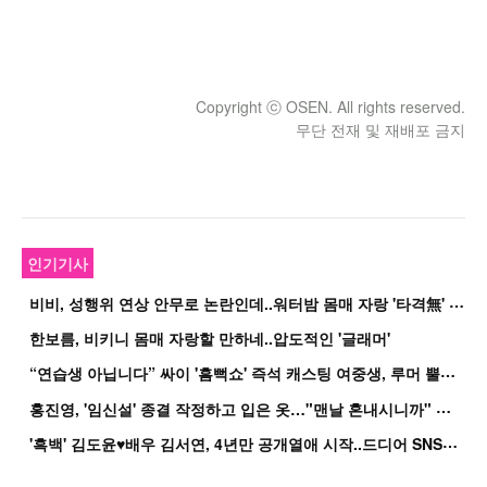
Copyright ⓒ OSEN. All rights reserved.
무단 전재 및 재배포 금지
인기기사
비
비, 성행위 연상 안무로 논란인데..워터밤 몸매 자랑 '타격無' 근황
한보름, 비키니 몸매 자랑할 만하네..압도적인 '글래머'
“
연습생 아닙니다” 싸이 '흠뻑쇼' 즉석 캐스팅 여중생, 루머 뿔났다[Oh!쎈 이...
홍
진영, '임신설' 종결 작정하고 입은 옷…"맨날 혼내시니까" 억울
'
흑백' 김도윤♥배우 김서연, 4년만 공개열애 시작..드디어 SNS에 노출 [핫피...