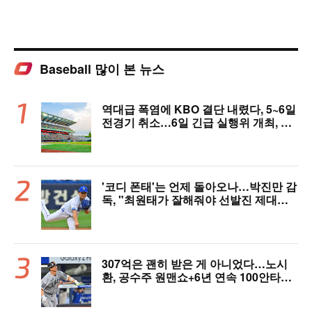
Baseball 많이 본 뉴스
역대급 폭염에 KBO 결단 내렸다, 5~6일
전경기 취소…6일 긴급 실행위 개최, 폭
염 대책 논의 [공식 발표]
'코디 폰태'는 언제 돌아오나…박진만 감
독, "최원태가 잘해줘야 선발진 제대로
돌아간다"
307억은 괜히 받은 게 아니었다…노시
환, 공수주 원맨쇼+6년 연속 100안타
[오!쎈 대구]