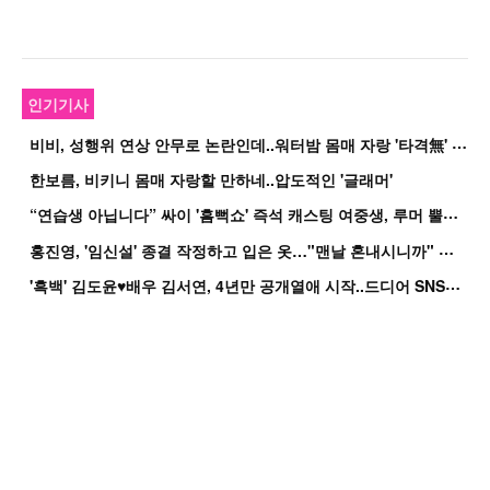
인기기사
비
비, 성행위 연상 안무로 논란인데..워터밤 몸매 자랑 '타격無' 근황
한보름, 비키니 몸매 자랑할 만하네..압도적인 '글래머'
“
연습생 아닙니다” 싸이 '흠뻑쇼' 즉석 캐스팅 여중생, 루머 뿔났다[Oh!쎈 이...
홍
진영, '임신설' 종결 작정하고 입은 옷…"맨날 혼내시니까" 억울
'
흑백' 김도윤♥배우 김서연, 4년만 공개열애 시작..드디어 SNS에 노출 [핫피...