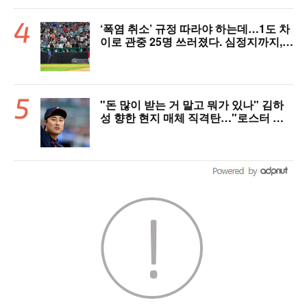
‘폭염 취소’ 규정 따라야 하는데…1도 차
이로 관중 25명 쓰러졌다. 심정지까지,
폭염 경보에도 경기 취소 가능할까
"돈 많이 받는 거 말고 뭐가 있나" 김하
성 향한 현지 매체 직격탄…"로스터 한
자리 낭비" 날선 비판