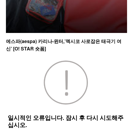
에스파(aespa) 카리나-윈터,’멕시코 사로잡은 태극기 여
신’ [O! STAR 숏폼]