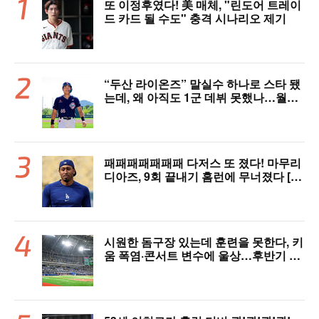
또 이정후였다! 美 매체, "린도어 트레이
드 카드 될 수도" 충격 시나리오 제기
“두산 라이온즈” 말실수 하나로 스타 됐
는데, 왜 아직도 1군 데뷔 못했나…월간
MVP 쾌거→폭염 비밀병기 될까
패패패패패패패 다저스 또 졌다! 마무리
디아즈, 9회 끝내기 홈런에 무너졌다 [L
AD 리뷰]
시원한 돔구장 있는데 훈련을 못한다, 키
움 폭염·콘서트 변수에 울상…후반기 상
승세 이어갈 수 있을까