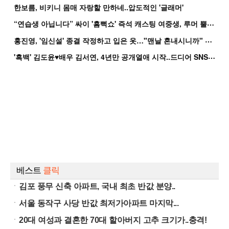
한보름, 비키니 몸매 자랑할 만하네..압도적인 '글래머'
“
연습생 아닙니다” 싸이 '흠뻑쇼' 즉석 캐스팅 여중생, 루머 뿔났다[Oh!쎈 이...
홍
진영, '임신설' 종결 작정하고 입은 옷…"맨날 혼내시니까" 억울
'
흑백' 김도윤♥배우 김서연, 4년만 공개열애 시작..드디어 SNS에 노출 [핫피...