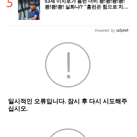
53세 이치로가 홈런 더비 쾅!쾅!쾅!쾅!
쾅!쾅!쾅! 실화냐? “홈런은 힘으로 치는
게 아니다”