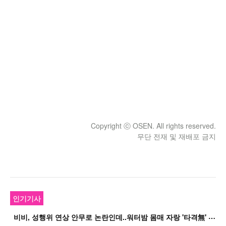
Copyright ⓒ OSEN. All rights reserved.
무단 전재 및 재배포 금지
인기기사
비
비, 성행위 연상 안무로 논란인데..워터밤 몸매 자랑 '타격無' 근황