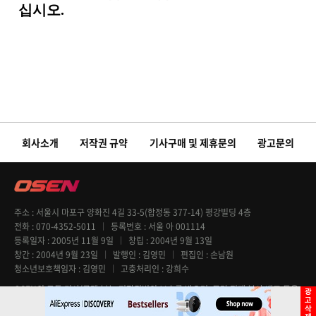
회사소개
저작권 규약
기사구매 및 제휴문의
광고문의
주소
서울시 마포구 양화진 4길 33-5(합정동 377-14) 평강빌딩 4층
전화
070-4352-5011
등록번호
서울 아 001114
등록일자
2005년 11월 9일
창립
2004년 9월 13일
창간
2004년 9월 23일
발행인
김영민
편집인
손남원
청소년보호책임자
김영민
고충처리인
강희수
OSEN의 모든 기사(콘텐츠)는 저작권법의 보호를 받으며, 무단 전재 복사 배포 등을
엄격히 금지합니다. Copyright @ OSEN All rights reserved.