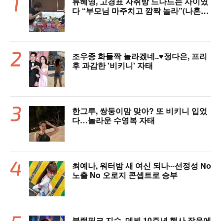
류혜영, 고경표 자취방 드나드는 사이였
다 “부모님 마주치고 깜짝 놀라”(나혼자
산다)
조우종 화들짝 놀라겠네..♥정다은, 프리
후 과감한 '비키니' 자태
한그루, 쌍둥이맘 맞아? 또 비키니 입었
다…놀라운 수영복 자태
최예나, 워터밤 새 여신 되나···선정성 No
노출 No 오로지 콘셉트로 승부
블랙핑크 지수, 데뷔 10주년 행사 잡음에