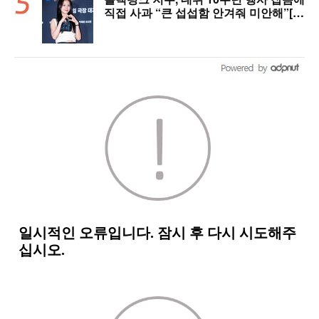
직접 사과 “큰 섭섭함 안겨줘 미안해”[핫
피플]