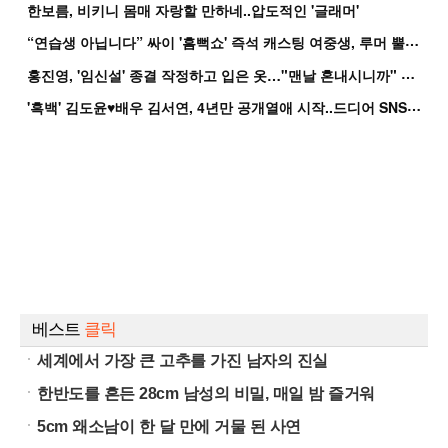
한보름, 비키니 몸매 자랑할 만하네..압도적인 '글래머'
“
연습생 아닙니다” 싸이 '흠뻑쇼' 즉석 캐스팅 여중생, 루머 뿔났다[Oh!쎈 이...
홍
진영, '임신설' 종결 작정하고 입은 옷…"맨날 혼내시니까" 억울
'
흑백' 김도윤♥배우 김서연, 4년만 공개열애 시작..드디어 SNS에 노출 [핫피...