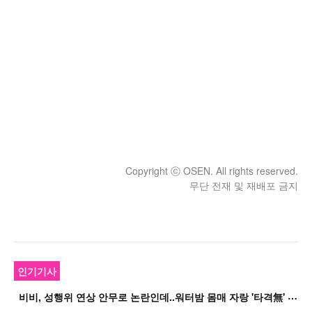
Copyright ⓒ OSEN. All rights reserved.
무단 전재 및 재배포 금지
인기기사
비
비, 성행위 연상 안무로 논란인데..워터밤 몸매 자랑 '타격無' 근황