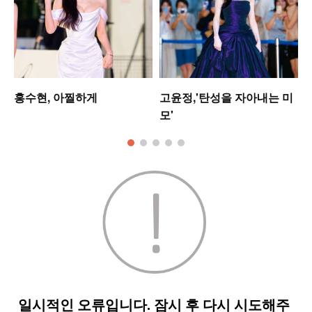
홍수현, 아찔하게
고윤정,'탄성을 자아내는 미
모'
킹