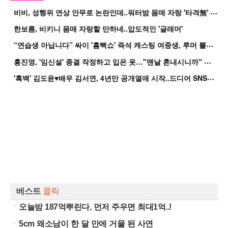
비
비, 성행위 연상 안무로 논란인데..워터밤 몸매 자랑 '타격無' 근황
한보름, 비키니 몸매 자랑할 만하네..압도적인 '글래머'
“
연습생 아닙니다” 싸이 '흠뻑쇼' 즉석 캐스팅 여중생, 루머 뿔났다[Oh!쎈 이...
홍
진영, '임신설' 종결 작정하고 입은 옷…"맨날 혼내시니까" 억울
'
흑백' 김도윤♥배우 김서연, 4년만 공개열애 시작..드디어 SNS에 노출 [핫피...