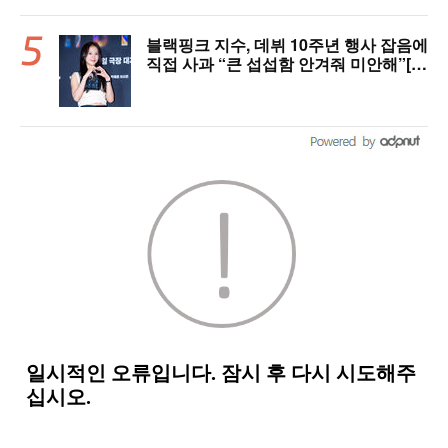
블랙핑크 지수, 데뷔 10주년 행사 잡음에
직접 사과 “큰 섭섭함 안겨줘 미안해”[핫
피플]