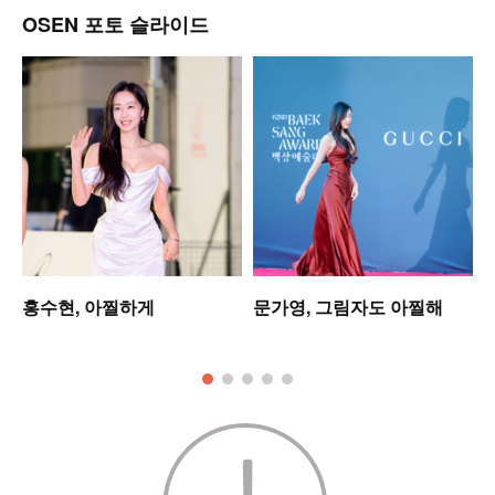
OSEN 포토 슬라이드
업
홍수현, 아찔하게
문가영, 그림자도 아찔해