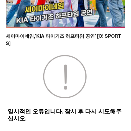
세이마이네임,'KIA 타이거즈 하프타임 공연' [O! SPORT
S]