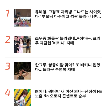
류혜영, 고경표 자취방 드나드는 사이였
다 “부모님 마주치고 깜짝 놀라”(나혼자
산다)
조우종 화들짝 놀라겠네..♥정다은, 프리
후 과감한 '비키니' 자태
한그루, 쌍둥이맘 맞아? 또 비키니 입었
다…놀라운 수영복 자태
최예나, 워터밤 새 여신 되나···선정성 No
노출 No 오로지 콘셉트로 승부