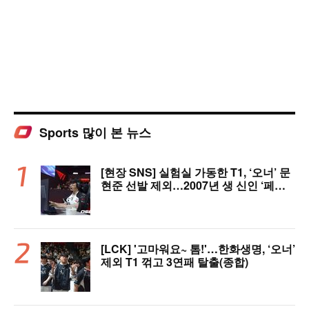
Sports 많이 본 뉴스
[현장 SNS] 실험실 가동한 T1, ‘오너’ 문
현준 선발 제외…2007년 생 신인 ‘페인
터’ 출전
[LCK] '고마워요~ 톰!'…한화생명, ‘오너’
제외 T1 꺾고 3연패 탈출(종합)