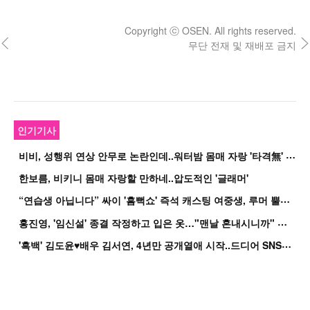
Copyright ⓒ OSEN. All rights reserved.
무단 전재 및 재배포 금지
인기기사
비
비, 성행위 연상 안무로 논란인데..워터밤 몸매 자랑 '타격無' 근황
한보름, 비키니 몸매 자랑할 만하네..압도적인 '글래머'
“
연습생 아닙니다” 싸이 '흠뻑쇼' 즉석 캐스팅 여중생, 루머 뿔났다[Oh!쎈 이...
홍
진영, '임신설' 종결 작정하고 입은 옷…"맨날 혼내시니까" 억울
'
흑백' 김도윤♥배우 김서연, 4년만 공개열애 시작..드디어 SNS에 노출 [핫피...