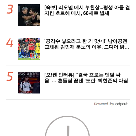
[속보] 리오넬 메시 부친상...평생 아들 곁
지킨 호르헤 메시, 68세로 별세
'공격수 넣으라고 한 거 맞네!' 남아공전
교체된 김민재 분노의 이유, 드디어 밝혀
졌다!
[오!쎈 인터뷰] “결국 프로는 멘탈 싸
움”… 흔들림 끝낸 ‘도란’ 최현준의 다짐