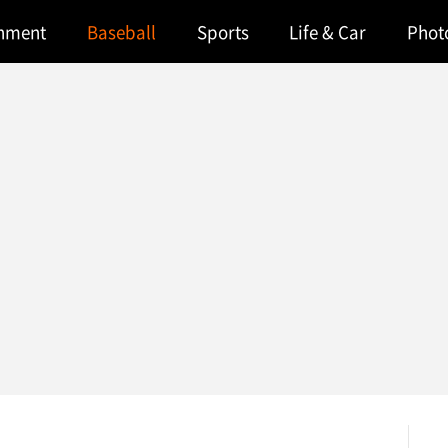
inment
Baseball
Sports
Life & Car
Phot