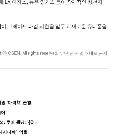
 LA 다저스, 뉴욕 양키스 등이 잠재적인 행선지
발이 트레이드 마감 시한을 앞두고 새로운 유니폼을
ht ⓒ OSEN. All rights reserved. 무단 전재 및 재배포 금지
랑 '타격無' 근황
머'
“
연습생 아닙니다” 싸이 '흠뻑쇼' 즉석 캐스팅 여중생, 루머 뿔났다[Oh!쎈 이...
혼내시니까" 억울