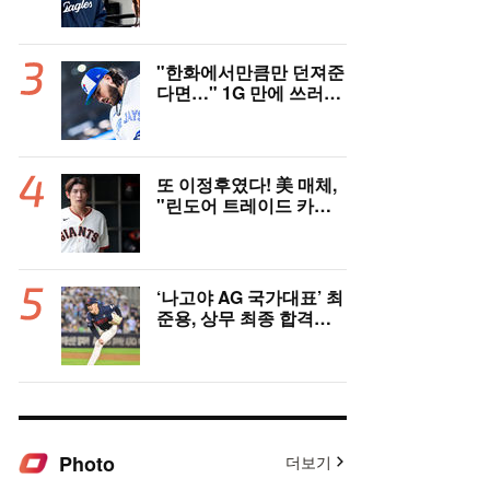
고국도 열광…"KBO 새
역사 썼다"
"한화에서만큼만 던져준
다면…" 1G 만에 쓰러진
폰세, 토론토 기대는 식
지 않았다
또 이정후였다! 美 매체,
"린도어 트레이드 카드
될 수도" 충격 시나리오
제기
‘나고야 AG 국가대표’ 최
준용, 상무 최종 합격…
이민석·이호준도 함께 합
격, 12월 7일 입대
Photo
더보기