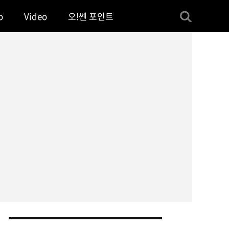
o
Video
오!쎈 포인트