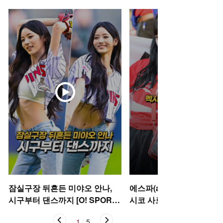
잠실구장 뒤흔든 미야오 안나,
에스파(aespa) 카리나-윈터
시구부터 댄스까지 [O! SPORT
시코 사로잡은 태극기 여신’ 
S 숏폼]
STAR 숏폼]
1
/
5