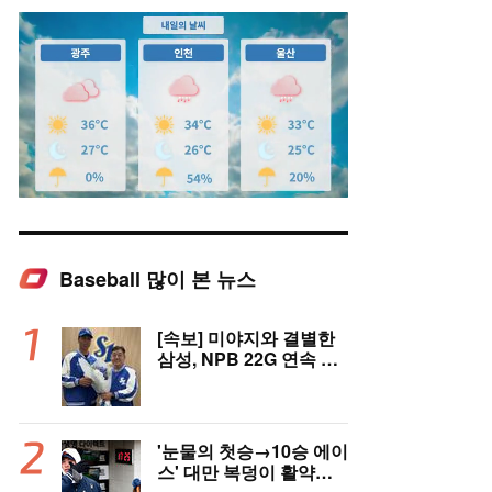
Baseball 많이 본 뉴스
Mute
[속보] 미야지와 결별한
삼성, NPB 22G 연속 무
실점 우완 미야모리와 계
약
'눈물의 첫승→10승 에이
스' 대만 복덩이 활약에