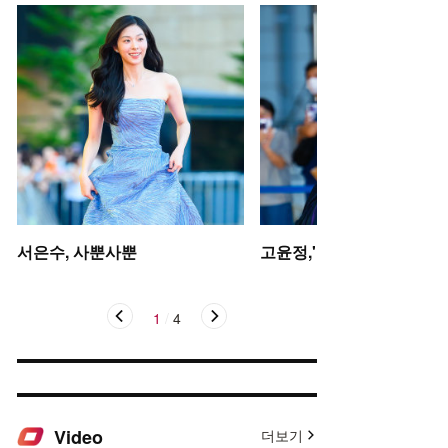
서은수, 사뿐사뿐
고윤정,'탄성을 자아내는 미
1
/
4
Video
더보기