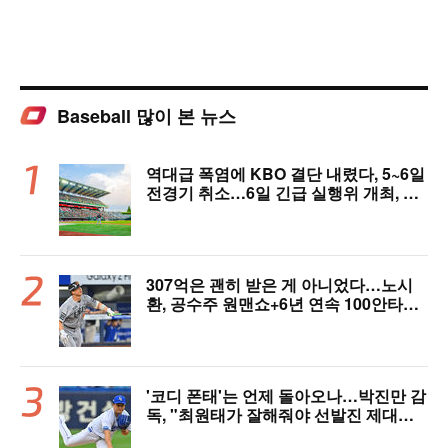
Baseball 많이 본 뉴스
역대급 폭염에 KBO 결단 내렸다, 5~6일
전경기 취소…6일 긴급 실행위 개최, 폭
염 대책 논의 [공식 발표]
307억은 괜히 받은 게 아니었다…노시
환, 공수주 원맨쇼+6년 연속 100안타
[오!쎈 대구]
'코디 폰태'는 언제 돌아오나…박진만 감
독, "최원태가 잘해줘야 선발진 제대로
돌아간다"