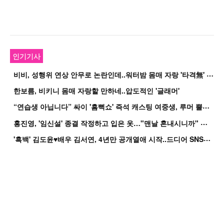
인기기사
비
비, 성행위 연상 안무로 논란인데..워터밤 몸매 자랑 '타격無' 근황
한보름, 비키니 몸매 자랑할 만하네..압도적인 '글래머'
“
연습생 아닙니다” 싸이 '흠뻑쇼' 즉석 캐스팅 여중생, 루머 뿔났다[Oh!쎈 이...
홍
진영, '임신설' 종결 작정하고 입은 옷…"맨날 혼내시니까" 억울
'
흑백' 김도윤♥배우 김서연, 4년만 공개열애 시작..드디어 SNS에 노출 [핫피...