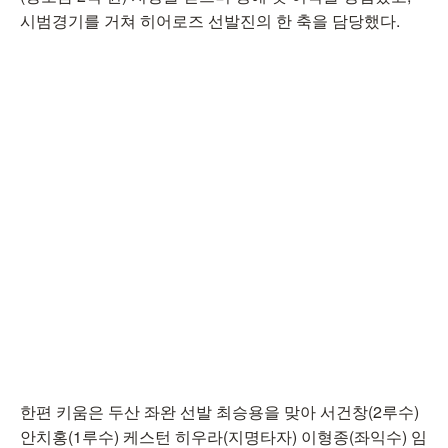
시범경기를 거쳐 히어로즈 선발진의 한 축을 담당했다.
한편 키움은 두산 좌완 선발 최승용을 맞아 서건창(2루수)
안치홍(1루수) 케스턴 히우라(지명타자) 이형종(좌익수) 임