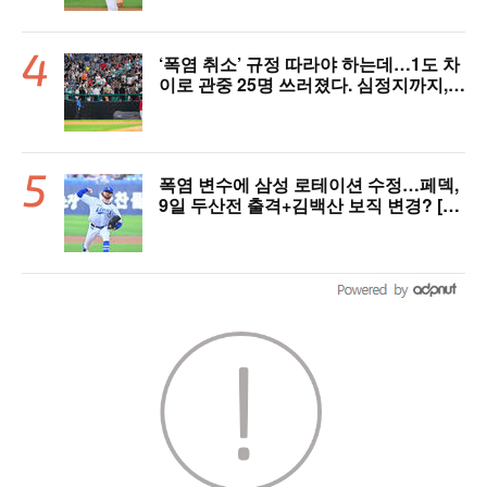
‘폭염 취소’ 규정 따라야 하는데…1도 차
이로 관중 25명 쓰러졌다. 심정지까지,
폭염 경보에도 경기 취소 가능할까
폭염 변수에 삼성 로테이션 수정…페덱,
9일 두산전 출격+김백산 보직 변경? [오!
쎈 대구]