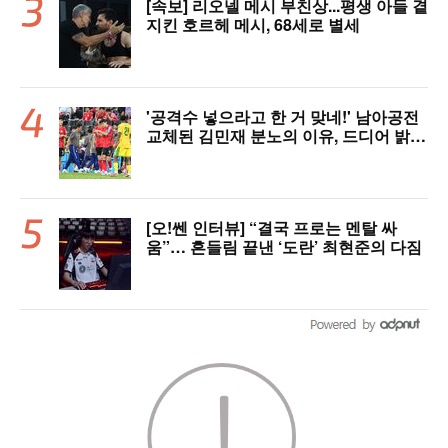
[속보] 리오넬 메시 부친상...평생 아들 곁
지킨 호르헤 메시, 68세로 별세
'공격수 넣으라고 한 거 맞네!' 남아공전
교체된 김민재 분노의 이유, 드디어 밝혀
졌다!
[오!쎈 인터뷰] “결국 프로는 멘탈 싸
움”… 흔들림 끝낸 ‘도란’ 최현준의 다짐