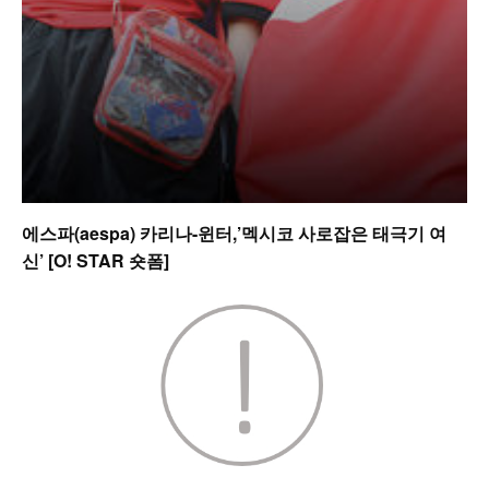
에스파(aespa) 카리나-윈터,’멕시코 사로잡은 태극기 여
신’ [O! STAR 숏폼]