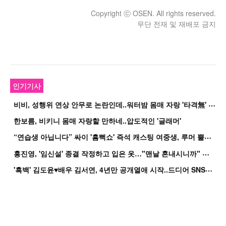
Copyright ⓒ OSEN. All rights reserved.
무단 전재 및 재배포 금지
인기기사
비
비, 성행위 연상 안무로 논란인데..워터밤 몸매 자랑 '타격無' 근황
한보름, 비키니 몸매 자랑할 만하네..압도적인 '글래머'
“
연습생 아닙니다” 싸이 '흠뻑쇼' 즉석 캐스팅 여중생, 루머 뿔났다[Oh!쎈 이...
홍
진영, '임신설' 종결 작정하고 입은 옷…"맨날 혼내시니까" 억울
'
흑백' 김도윤♥배우 김서연, 4년만 공개열애 시작..드디어 SNS에 노출 [핫피...