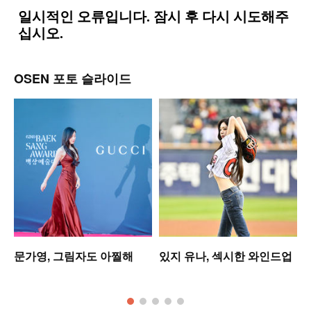
OSEN 포토 슬라이드
문가영, 그림자도 아찔해
있지 유나, 섹시한 와인드업
모