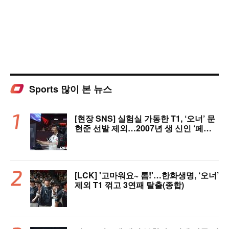
Sports 많이 본 뉴스
[현장 SNS] 실험실 가동한 T1, ‘오너’ 문
현준 선발 제외…2007년 생 신인 ‘페인
터’ 출전
[LCK] '고마워요~ 톰!'…한화생명, ‘오너’
제외 T1 꺾고 3연패 탈출(종합)