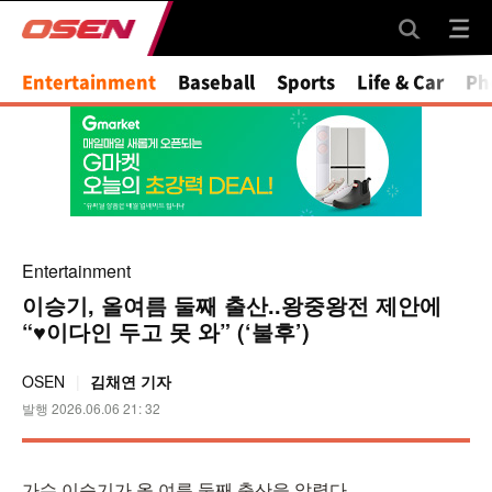
Entertainment
Baseball
Sports
Life & Car
Ph
Entertainment
이승기, 올여름 둘째 출산..왕중왕전 제안에
“♥이다인 두고 못 와” (‘불후’)
OSEN
김채연 기자
발행 2026.06.06 21: 32
가수 이승기가 올 여름 둘째 출산을 알렸다.