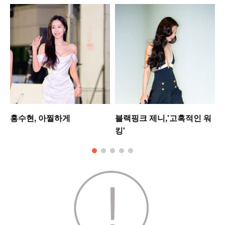
홍수현, 아찔하게
블랙핑크 제니,'고혹적인 워
킹'