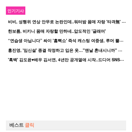
인기기사
비
비, 성행위 연상 안무로 논란인데..워터밤 몸매 자랑 '타격無' 근황
한보름, 비키니 몸매 자랑할 만하네..압도적인 '글래머'
“
연습생 아닙니다” 싸이 '흠뻑쇼' 즉석 캐스팅 여중생, 루머 뿔났다[Oh!쎈 이...
홍
진영, '임신설' 종결 작정하고 입은 옷…"맨날 혼내시니까" 억울
'
흑백' 김도윤♥배우 김서연, 4년만 공개열애 시작..드디어 SNS에 노출 [핫피...