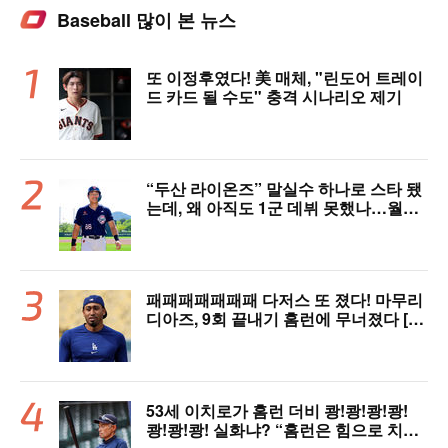
Baseball 많이 본 뉴스
또 이정후였다! 美 매체, "린도어 트레이
드 카드 될 수도" 충격 시나리오 제기
“두산 라이온즈” 말실수 하나로 스타 됐
는데, 왜 아직도 1군 데뷔 못했나…월간
MVP 쾌거→폭염 비밀병기 될까
패패패패패패패 다저스 또 졌다! 마무리
디아즈, 9회 끝내기 홈런에 무너졌다 [L
AD 리뷰]
53세 이치로가 홈런 더비 쾅!쾅!쾅!쾅!
쾅!쾅!쾅! 실화냐? “홈런은 힘으로 치는