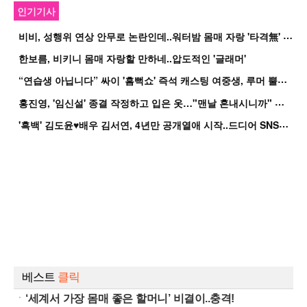
인기기사
비
비, 성행위 연상 안무로 논란인데..워터밤 몸매 자랑 '타격無' 근황
한보름, 비키니 몸매 자랑할 만하네..압도적인 '글래머'
“
연습생 아닙니다” 싸이 '흠뻑쇼' 즉석 캐스팅 여중생, 루머 뿔났다[Oh!쎈 이...
홍
진영, '임신설' 종결 작정하고 입은 옷…"맨날 혼내시니까" 억울
'
흑백' 김도윤♥배우 김서연, 4년만 공개열애 시작..드디어 SNS에 노출 [핫피...