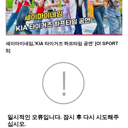
세이마이네임,'KIA 타이거즈 하프타임 공연' [O! SPORT
S]