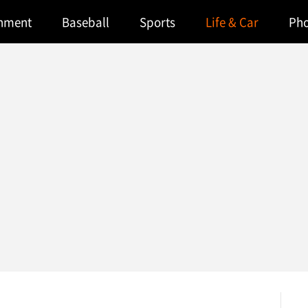
inment
Baseball
Sports
Life & Car
Ph