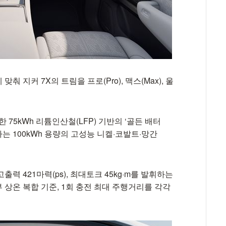
 지커 7X의 트림을 프로(Pro), 맥스(Max), 울
75kWh 리튬인산철(LFP) 기반의 ‘골든 배터
하는 100kWh 용량의 고성능 니켈·코발트·망간
력 421마력(ps), 최대토크 45kg·m를 발휘하는
상온 복합 기준, 1회 충전 최대 주행거리를 각각