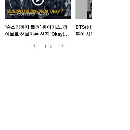
‘숨소리까지 들려’ 싸이커스, 라
BTS(방탄소년단), 아리랑
이브로 선보이는 신곡 ‘Okay(오
투어 시작 [O! STAR]
케이)’ [O! STAR]
1
/
5