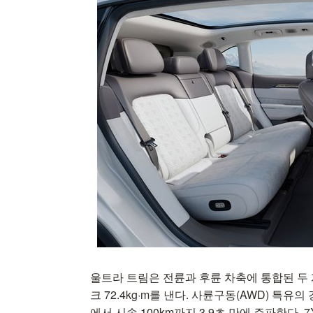
울트라 트림은 전륜과 후륜 차축에 통합된 두 개
크 72.4kg·m를 낸다. 사륜구동(AWD) 특
에서 시속 100km까지 3.9초 만에 주파한다