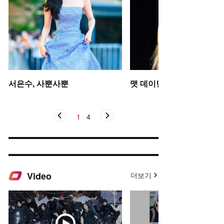
서은수, 사뿐사뿐
맷 데이먼 딸, 인형 미모
1
/
4
Video
더보기