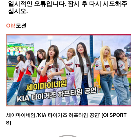
Oh!
모션
세이마이네임,'KIA 타이거즈 하프타임 공연' [O! SPORT
S]