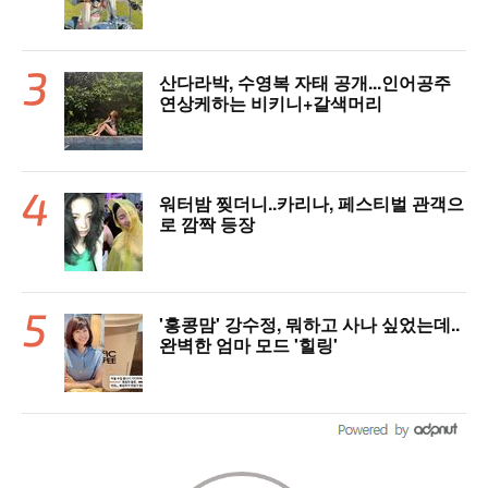
산다라박, 수영복 자태 공개...인어공주
연상케하는 비키니+갈색머리
워터밤 찢더니..카리나, 페스티벌 관객으
로 깜짝 등장
'홍콩맘' 강수정, 뭐하고 사나 싶었는데..
완벽한 엄마 모드 '힐링'