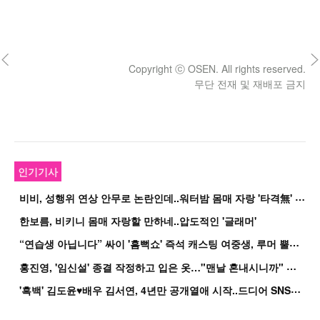
Copyright ⓒ OSEN. All rights reserved.
무단 전재 및 재배포 금지
인기기사
비
비, 성행위 연상 안무로 논란인데..워터밤 몸매 자랑 '타격無' 근황
한보름, 비키니 몸매 자랑할 만하네..압도적인 '글래머'
“
연습생 아닙니다” 싸이 '흠뻑쇼' 즉석 캐스팅 여중생, 루머 뿔났다[Oh!쎈 이...
홍
진영, '임신설' 종결 작정하고 입은 옷…"맨날 혼내시니까" 억울
'
흑백' 김도윤♥배우 김서연, 4년만 공개열애 시작..드디어 SNS에 노출 [핫피...