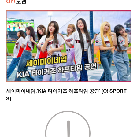
Oh!
모션
세이마이네임,'KIA 타이거즈 하프타임 공연' [O! SPORT
S]