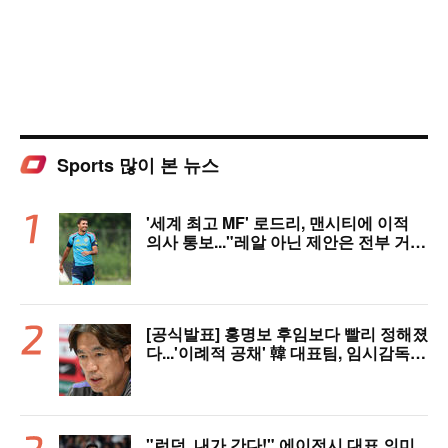
Sports 많이 본 뉴스
'세계 최고 MF' 로드리, 맨시티에 이적
의사 통보..."레알 아닌 제안은 전부 거
절" 구두 합의설까지
[공식발표] 홍명보 후임보다 빨리 정해졌
다...'이례적 공채' 韓 대표팀, 임시감독
데뷔 무대 확정! 9월 A매치 에콰도르·우
루과이와 2연전
"런던, 내가 간다!" 에이전시 대표 의미