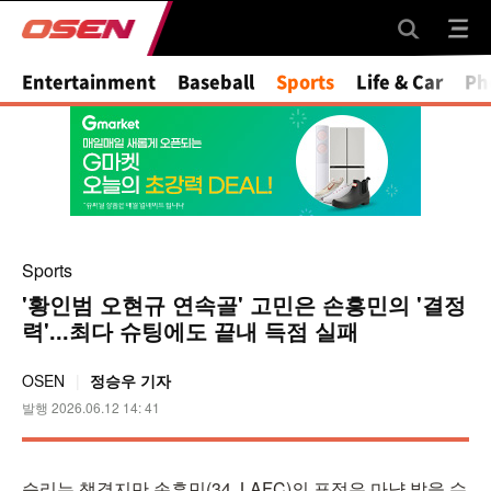
Mute
Entertainment
Baseball
Sports
Life & Car
Ph
Sports
'황인범 오현규 연속골' 고민은 손흥민의 '결정
력'...최다 슈팅에도 끝내 득점 실패
OSEN
정승우 기자
발행 2026.06.12 14: 41
승리는 챙겼지만 손흥민(34, LAFC)의 표정은 마냥 밝을 수