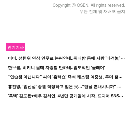
Copyright ⓒ OSEN. All rights reserved.
무단 전재 및 재배포 금지
인기기사
비
비, 성행위 연상 안무로 논란인데..워터밤 몸매 자랑 '타격無' 근황
한보름, 비키니 몸매 자랑할 만하네..압도적인 '글래머'
“
연습생 아닙니다” 싸이 '흠뻑쇼' 즉석 캐스팅 여중생, 루머 뿔났다[Oh!쎈 이...
홍
진영, '임신설' 종결 작정하고 입은 옷…"맨날 혼내시니까" 억울
'
흑백' 김도윤♥배우 김서연, 4년만 공개열애 시작..드디어 SNS에 노출 [핫피...