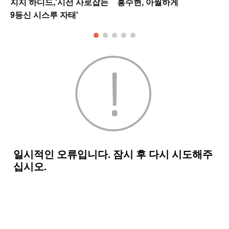
지지 하디드,'시선 사로잡는
홍수현, 아찔하게
9등신 시스루 자태'