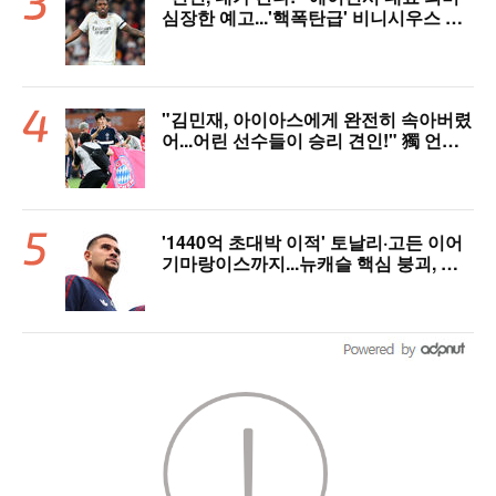
심장한 예고...'핵폭탄급' 비니시우스 아
스날행 불붙었다
"김민재, 아이아스에게 완전히 속아버렸
어...어린 선수들이 승리 견인!" 獨 언론,
냉정한 평가
'1440억 초대박 이적' 토날리·고든 이어
기마랑이스까지...뉴캐슬 핵심 붕괴, 아
스날은 중원 완성