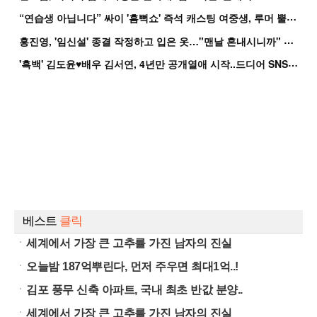
“
연습생 아닙니다” 싸이 '흠뻑쇼' 즉석 캐스팅 여중생, 루머 뿔났다[Oh!쎈 이...
홍
진영, '임신설' 종결 작정하고 입은 옷…"맨날 혼내시니까" 억울
'
흑백' 김도윤♥배우 김서연, 4년만 공개열애 시작..드디어 SNS에 노출 [핫피...