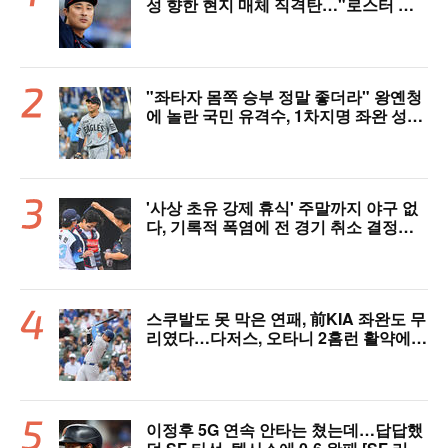
성 향한 현지 매체 직격탄…"로스터 한
자리 낭비" 날선 비판
"좌타자 몸쪽 승부 정말 좋더라" 왕옌청
에 놀란 국민 유격수, 1차지명 좌완 성장
세에 대만족 "구위 좋아지고 안정감 생
겼다" [오!쎈 대구]
'사상 초유 강제 휴식' 주말까지 야구 없
다, 기록적 폭염에 전 경기 취소 결정…1
1일부터 오후 7시 개시 [공식발표]
스쿠발도 못 막은 연패, 前KIA 좌완도 무
리였다…다저스, 오타니 2홈런 활약에도
충격의 6연패 수렁 [LAD 리뷰]
이정후 5G 연속 안타는 쳤는데…답답했