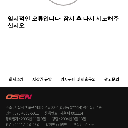
회사소개
저작권 규약
기사구매 및 제휴문의
광고문의
주소
서울시 마포구 양화진 4길 33-5(합정동 377-14) 평강빌딩 4층
전화
070-4352-5011
등록번호
서울 아 001114
등록일자
2005년 11월 9일
창립
2004년 9월 13일
창간
2004년 9월 23일
발행인
김영민
편집인
손남원