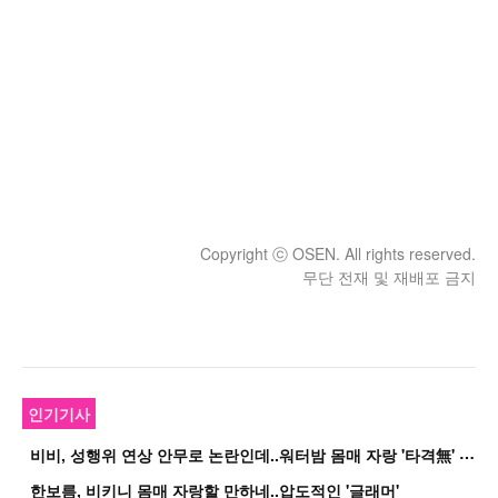
Copyright ⓒ OSEN. All rights reserved.
무단 전재 및 재배포 금지
인기기사
비
비, 성행위 연상 안무로 논란인데..워터밤 몸매 자랑 '타격無' 근황
한보름, 비키니 몸매 자랑할 만하네..압도적인 '글래머'