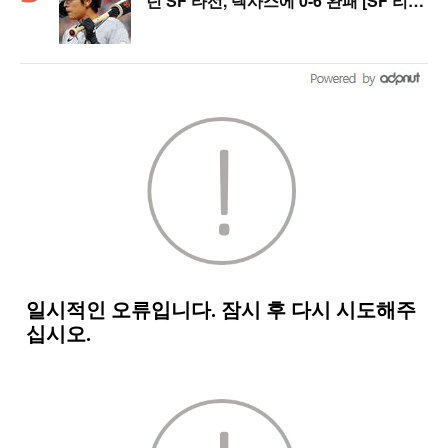
던 SF 타선, 텍사스에 0-6 완패 [SF 리
뷰]