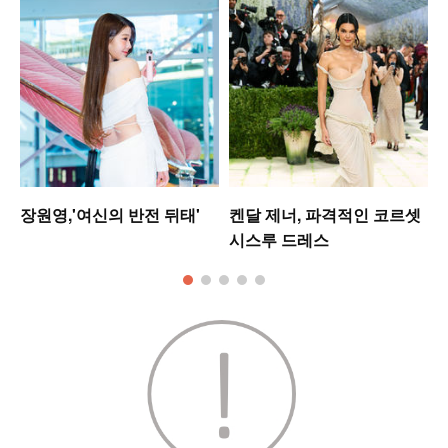
워
장원영,'여신의 반전 뒤태'
켄달 제너, 파격적인 코르셋
시스루 드레스