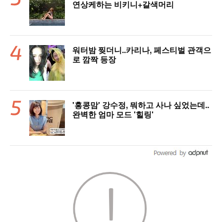
연상케하는 비키니+갈색머리
워터밤 찢더니..카리나, 페스티벌 관객으
로 깜짝 등장
'홍콩맘' 강수정, 뭐하고 사나 싶었는데..
완벽한 엄마 모드 '힐링'