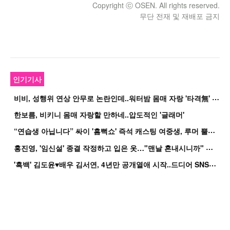
Copyright ⓒ OSEN. All rights reserved.
무단 전재 및 재배포 금지
인기기사
비
비, 성행위 연상 안무로 논란인데..워터밤 몸매 자랑 '타격無' 근황
한보름, 비키니 몸매 자랑할 만하네..압도적인 '글래머'
“
연습생 아닙니다” 싸이 '흠뻑쇼' 즉석 캐스팅 여중생, 루머 뿔났다[Oh!쎈 이...
홍
진영, '임신설' 종결 작정하고 입은 옷…"맨날 혼내시니까" 억울
'
흑백' 김도윤♥배우 김서연, 4년만 공개열애 시작..드디어 SNS에 노출 [핫피...