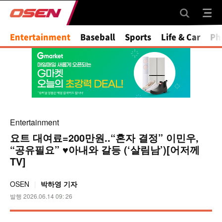
Entertainment
Baseball
Sports
Life & Car
Ph
Entertainment
요트 대여료=200만원..“혼자 결정” 이민우,
“공유필요” ♥아내와 갈등 (‘살림남’)[어저께
TV]
OSEN
박하영 기자
발행 2026.06.14 09: 26