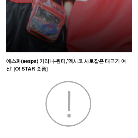
에스파(aespa) 카리나-윈터,’멕시코 사로잡은 태극기 여
신’ [O! STAR 숏폼]