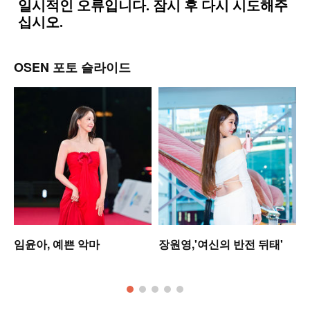
OSEN 포토 슬라이드
셋
임윤아, 예쁜 악마
장원영,'여신의 반전 뒤태'