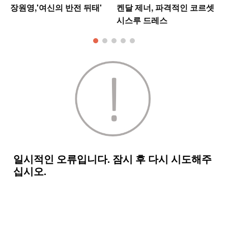
업
장원영,'여신의 반전 뒤태'
켄달 제너, 파격적인 코르셋
시스루 드레스