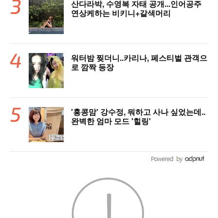
산다라박, 수영복 자태 공개...인어공주
연상케하는 비키니+갈색머리
워터밤 찢더니..카리나, 페스티벌 관객으
로 깜짝 등장
'홍콩맘' 강수정, 뭐하고 사나 싶었는데..
완벽한 엄마 모드 '힐링'