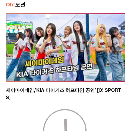
Oh!
모션
세이마이네임,'KIA 타이거즈 하프타임 공연' [O! SPORT
S]