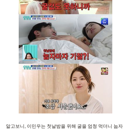
알고보니, 이민우는 첫날밤을 위해 굴을 엄청 먹더니 눕자