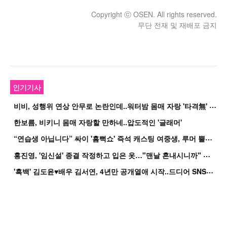
Copyright ⓒ OSEN. All rights reserved.
무단 전재 및 재배포 금지
인기기사
비
비, 성행위 연상 안무로 논란인데..워터밤 몸매 자랑 '타격無' 근황
한보름, 비키니 몸매 자랑할 만하네..압도적인 '글래머'
“
연습생 아닙니다” 싸이 '흠뻑쇼' 즉석 캐스팅 여중생, 루머 뿔났다[Oh!쎈 이...
홍
진영, '임신설' 종결 작정하고 입은 옷…"맨날 혼내시니까" 억울
'
흑백' 김도윤♥배우 김서연, 4년만 공개열애 시작..드디어 SNS에 노출 [핫피...