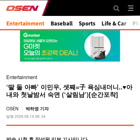
Mute
Entertainment
Baseball
Sports
Life & Car
Ph
Entertainment
‘딸 둘 아빠’ 이민우, 셋째=子 욕심내더니..♥아
내와 첫날밤서 숙면 (‘살림남’)[순간포착]
OSEN
박하영 기자
발행 2026.06.14 08: 34
방송 시청 후 작성된 리뷰 기사입니다.