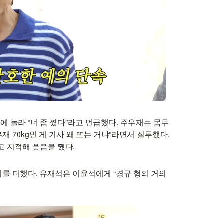
 놀라 “너 좀 쪘다”라고 언급했다. 주우재는 몸무
우재 70kg인 게 기사 왜 뜨는 거냐”라면서 질투했다.
고 지적해 웃음을 줬다.
를 더했다. 유재석은 이윤석에게 “경규 형의 거의