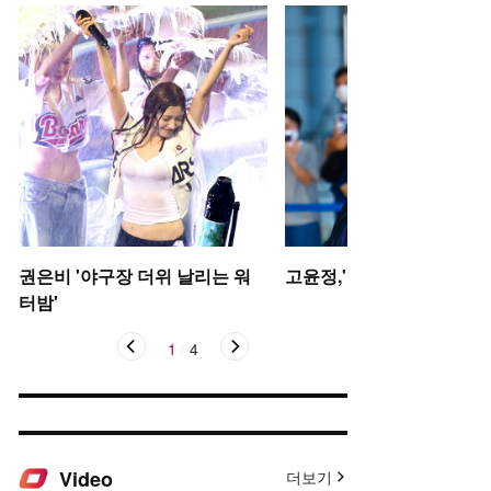
권은비 '야구장 더위 날리는 워
고윤정,'탄성을 자아내는 미
터밤'
1
/
4
Video
더보기