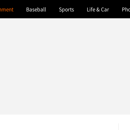
inment
Baseball
Sports
Life & Car
Ph