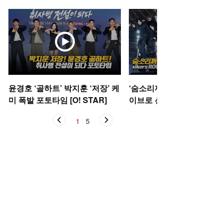
윤경호 ‘골하트’ 박지훈 ‘저장’ 케
‘숨소리까지 들려’ 싸이커스
미 폭발 포토타임 [O! STAR]
이브로 선보이는 신곡 ‘Oka
케이)’ [O! STAR]
1
/
5