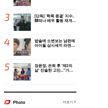
모님 마주치고 깜짝 놀
라”(나혼자산다)
[단독] '학폭 종결' 지수,
韓떠나 배우 활동 재개
"영어 공부 열심히 했다..
필리핀서 많이 배워"(인
터뷰)
밥솥에 소변보는 남편에
아이들 삼시세끼 라면…
충격 ‘라면부부’(‘이숙캠’)
장윤정, 은퇴 후 '제2의
삶' 진솔한 고민..."가수
그만두면 뭘로 살까" ('장
공장장윤정')
Photo
더보기