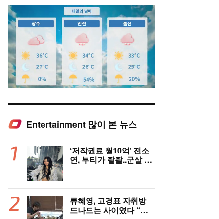
Entertainment 많이 본 뉴스
Mute
‘저작권료 월10억’ 전소
연, 부티가 좔좔..군살 제
로 복근까지!
류혜영, 고경표 자취방
드나드는 사이였다 “부