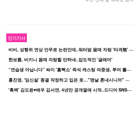
인기기사
비
비, 성행위 연상 안무로 논란인데..워터밤 몸매 자랑 '타격無' 근황
한보름, 비키니 몸매 자랑할 만하네..압도적인 '글래머'
“
연습생 아닙니다” 싸이 '흠뻑쇼' 즉석 캐스팅 여중생, 루머 뿔났다[Oh!쎈 이...
홍
진영, '임신설' 종결 작정하고 입은 옷…"맨날 혼내시니까" 억울
'
흑백' 김도윤♥배우 김서연, 4년만 공개열애 시작..드디어 SNS에 노출 [핫피...