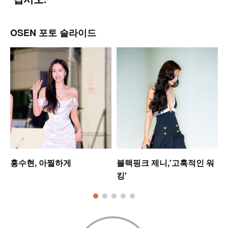
OSEN 포토 슬라이드
홍수현, 아찔하게
블랙핑크 제니,'고혹적인 워
킹'