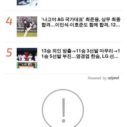
‘나고야 AG 국가대표’ 최준용, 상무 최종
합격…이민석·이호준도 함께 합격, 12월
7일 입대
13승 외인 방출→11승 3선발 마무리→1
1승 5선발 부진…염경엽 한숨, LG 선발
야구 살아날까