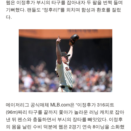
웹은 이정후가 부시의 타구를 잡아내자 두 팔을 번쩍 들며
기뻐했다. 팬들도 “정후리!”를 외치며 함성과 환호를 질렀
다.
메이저리그 공식매체 MLB.com은 “이정후가 316피트
(96m)짜리 타구를 끝까지 쫓아가 놀라운 러닝 캐치로 잡아
낸 뒤 펜스와 충돌하면서 부시의 장타를 빼앗았다. 이정후
의 몸을 날린 수비 덕분에 웹은 2경기 연속 8이닝을 소화했