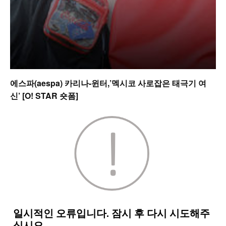
에스파(aespa) 카리나-윈터,’멕시코 사로잡은 태극기 여
신’ [O! STAR 숏폼]