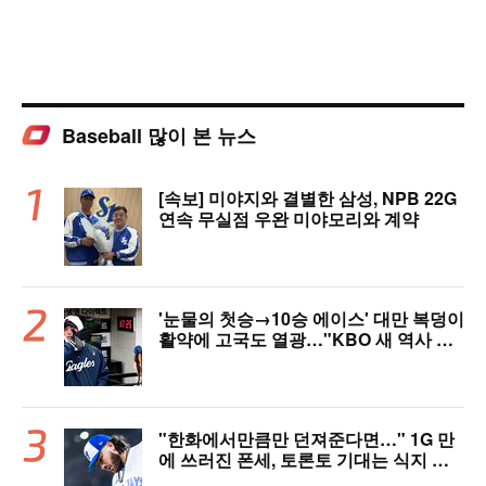
Baseball 많이 본 뉴스
[속보] 미야지와 결별한 삼성, NPB 22G
연속 무실점 우완 미야모리와 계약
'눈물의 첫승→10승 에이스' 대만 복덩이
활약에 고국도 열광…"KBO 새 역사 썼
다"
"한화에서만큼만 던져준다면…" 1G 만
에 쓰러진 폰세, 토론토 기대는 식지 않
았다