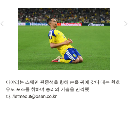
아야리는 스웨덴 관중석을 향해 손을 귀에 갖다 대는 환호
유도 포즈를 취하며 승리의 기쁨을 만끽했
다. /letmeout@osen.co.kr