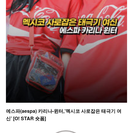
에스파(aespa) 카리나-윈터,’멕시코 사로잡은 태극기 여
신’ [O! STAR 숏폼]