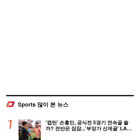
Sports 많이 본 뉴스
'캡틴' 손흥민, 공식전 5경기 연속골 쏠
까? 전반은 잠잠...'부앙가 선제골' LAF
C, 과달라하라와 1-1 전반 종료