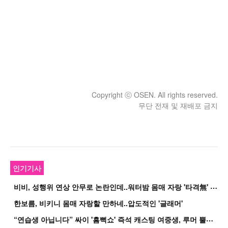
Copyright ⓒ OSEN. All rights reserved.
무단 전재 및 재배포 금지
인기기사
비
비, 성행위 연상 안무로 논란인데..워터밤 몸매 자랑 '타격無' 근황
한보름, 비키니 몸매 자랑할 만하네..압도적인 '글래머'
“
연습생 아닙니다” 싸이 '흠뻑쇼' 즉석 캐스팅 여중생, 루머 뿔났다[Oh!쎈 이...