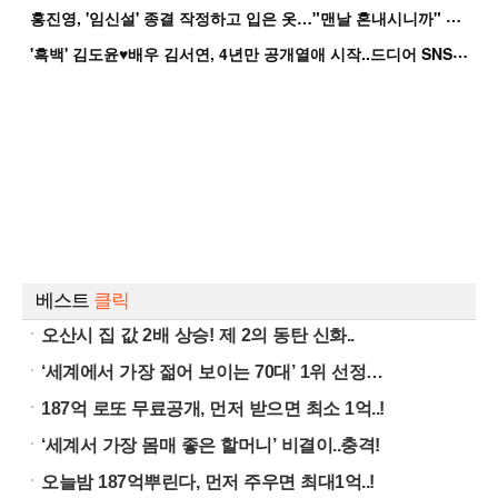
홍
진영, '임신설' 종결 작정하고 입은 옷…"맨날 혼내시니까" 억울
'
흑백' 김도윤♥배우 김서연, 4년만 공개열애 시작..드디어 SNS에 노출 [핫피...