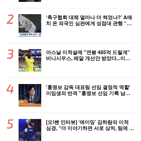
‘축구협회 대체 얼마나 더 썩었나?’ A매
치 온 외국인 심판에게 성접대 관행 “그
래야 잘 불어주지 않겠나?”
아스날 이적설에 "연봉 485억 드릴게"
비니시우스, 레알 개선안 받았다...이제
선택은 선수 몫
'홍명보 감독 대표팀 선임 결정적 역할'
이임생의 반격 "홍명보 선임 기록 남아
있다"…문체부와 법정 공방 나선다
[오!쎈 인터뷰] ‘에이밍’ 김하람의 이적
심경, “더 이야기하면 서로 상처, 팀에 피
해 주기 싫어”