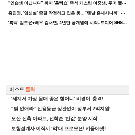
“
연습생 아닙니다” 싸이 '흠뻑쇼' 즉석 캐스팅 여중생, 루머 뿔났다[Oh!쎈 이...
홍
진영, '임신설' 종결 작정하고 입은 옷…"맨날 혼내시니까" 억울
'
흑백' 김도윤♥배우 김서연, 4년만 공개열애 시작..드디어 SNS에 노출 [핫피...