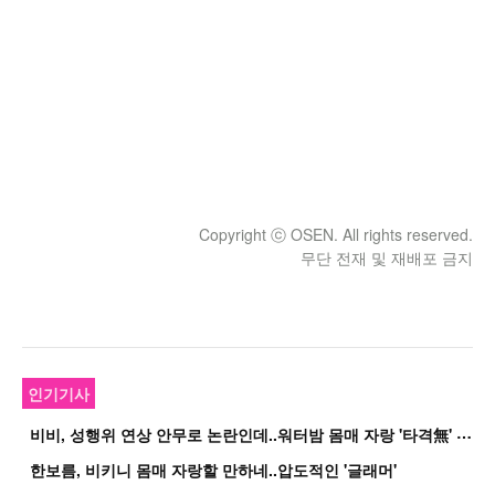
Copyright ⓒ OSEN. All rights reserved.
무단 전재 및 재배포 금지
인기기사
비
비, 성행위 연상 안무로 논란인데..워터밤 몸매 자랑 '타격無' 근황
한보름, 비키니 몸매 자랑할 만하네..압도적인 '글래머'