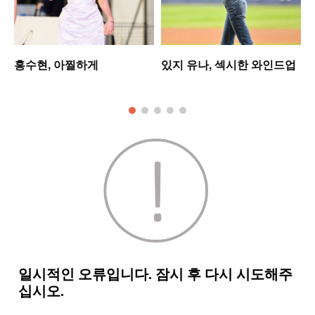
미
홍수현, 아찔하게
있지 유나, 섹시한 와인드업