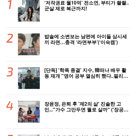
‘저작권료 월10억’ 전소연, 부티가 좔좔..
군살 제로 복근까지!
밥솥에 소변보는 남편에 아이들 삼시세
끼 라면…충격 ‘라면부부’(‘이숙캠’)
[단독] '학폭 종결' 지수, 韓떠나 배우 활
동 재개 "영어 공부 열심히 했다..필리핀
서 많이 배워"(인터뷰)
장윤정, 은퇴 후 '제2의 삶' 진솔한 고
민..."가수 그만두면 뭘로 살까" ('장공장
장윤정')