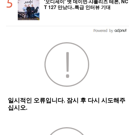
'오디세이' 맷 데이먼·샤를리즈 테론, NC
T 127 만났다..특급 인터뷰 기대