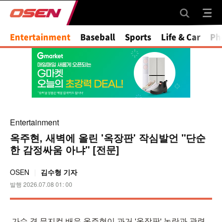
Mute
Entertainment
Baseball
Sports
Life & Car
Ph
Entertainment
옥주현, 새벽에 올린 '옥장판' 작심발언 "단순
한 감정싸움 아냐" [전문]
OSEN
김수형 기자
발행 2026.07.08 01: 00
가수 겸 뮤지컬 배우 옥주현이 과거 '옥장판' 논란과 관련