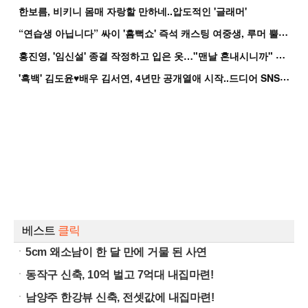
한보름, 비키니 몸매 자랑할 만하네..압도적인 '글래머'
“
연습생 아닙니다” 싸이 '흠뻑쇼' 즉석 캐스팅 여중생, 루머 뿔났다[Oh!쎈 이...
홍
진영, '임신설' 종결 작정하고 입은 옷…"맨날 혼내시니까" 억울
'
흑백' 김도윤♥배우 김서연, 4년만 공개열애 시작..드디어 SNS에 노출 [핫피...