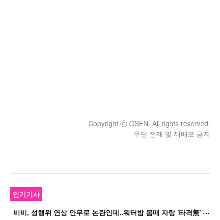
Copyright ⓒ OSEN. All rights reserved.
무단 전재 및 재배포 금지
인기기사
비
비, 성행위 연상 안무로 논란인데..워터밤 몸매 자랑 '타격無' 근황