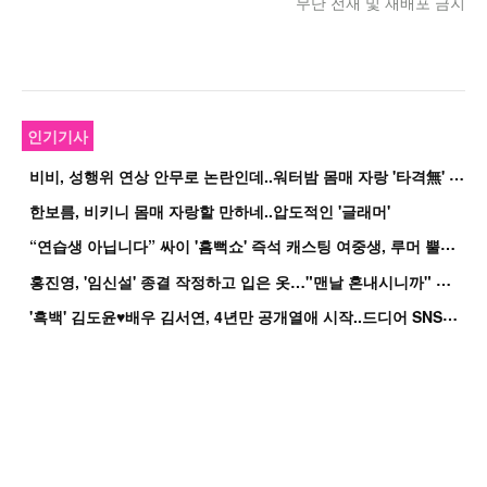
무단 전재 및 재배포 금지
인기기사
비
비, 성행위 연상 안무로 논란인데..워터밤 몸매 자랑 '타격無' 근황
한보름, 비키니 몸매 자랑할 만하네..압도적인 '글래머'
“
연습생 아닙니다” 싸이 '흠뻑쇼' 즉석 캐스팅 여중생, 루머 뿔났다[Oh!쎈 이...
홍
진영, '임신설' 종결 작정하고 입은 옷…"맨날 혼내시니까" 억울
'
흑백' 김도윤♥배우 김서연, 4년만 공개열애 시작..드디어 SNS에 노출 [핫피...