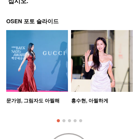
OSEN 포토 슬라이드
문가영, 그림자도 아찔해
홍수현, 아찔하게
모