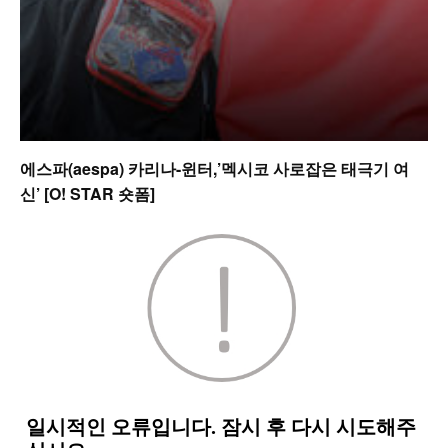
에스파(aespa) 카리나-윈터,’멕시코 사로잡은 태극기 여
신’ [O! STAR 숏폼]