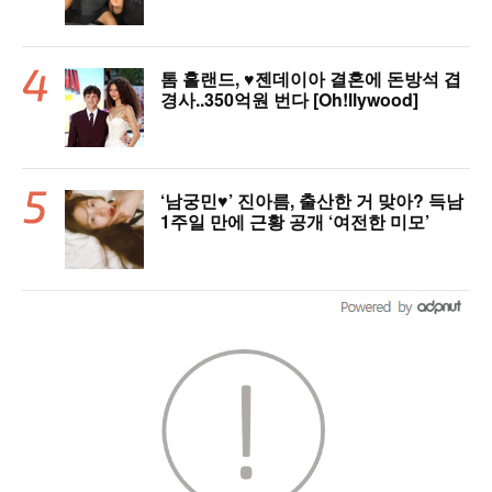
톰 홀랜드, ♥︎젠데이아 결혼에 돈방석 겹
경사..350억원 번다 [Oh!llywood]
‘남궁민♥’ 진아름, 출산한 거 맞아? 득남
1주일 만에 근황 공개 ‘여전한 미모’