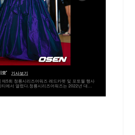
미모'
기사보기
자] 제5회 청룡시리즈어워즈 레드카펫 및 포토월 행사
시티에서 열렸다.청룡시리즈어워즈는 2022년 대한
지널 스트리밍 시리즈를 대상으로 하는 시상식이다.
 5년 연속 호흡을 맞춘다.배우 고윤정이 레드카펫을
umi@osen.co.kr