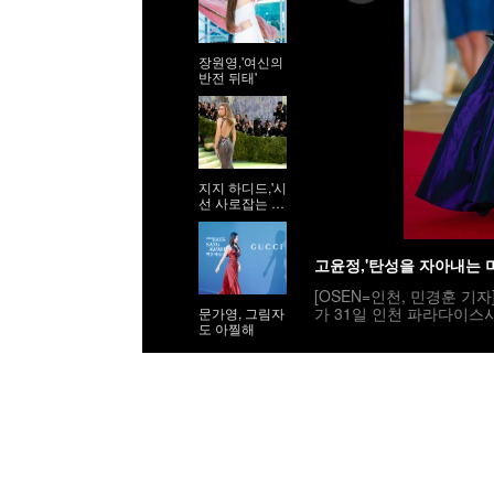
장원영,'여신의
반전 뒤태'
지지 하디드,'시
선 사로잡는 9
등신 시스루 자
태'
고윤정,'탄성을 자아내는 
[OSEN=인천, 민경훈 기
가 31일 인천 파라다이스
문가영, 그림자
도 아찔해
민국 최초로 시도된 오리
사회는 전현무와 임윤아로
밟고 있다. 2025.07.31 / r