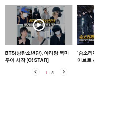
BTS(방탄소년단), 아리랑 북미
‘숨소리까지 들려’ 싸이커스
투어 시작 [O! STAR]
이브로 선보이는 신곡 ‘Oka
케이)’ [O! STAR]
1
/
5