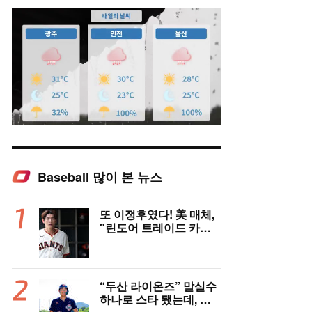
Baseball 많이 본 뉴스
Mute
또 이정후였다! 美 매체,
"린도어 트레이드 카드
될 수도" 충격 시나리오
제기
“두산 라이온즈” 말실수
하나로 스타 됐는데, 왜