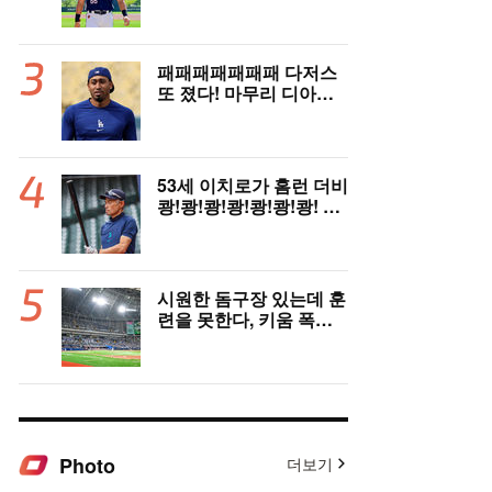
아직도 1군 데뷔 못했
나…월간 MVP 쾌거→폭
염 비밀병기 될까
패패패패패패패 다저스
또 졌다! 마무리 디아즈,
9회 끝내기 홈런에 무너
졌다 [LAD 리뷰]
53세 이치로가 홈런 더비
쾅!쾅!쾅!쾅!쾅!쾅!쾅! 실
화냐? “홈런은 힘으로 치
는 게 아니다”
시원한 돔구장 있는데 훈
련을 못한다, 키움 폭염·
콘서트 변수에 울상…후
반기 상승세 이어갈 수
있을까
Photo
더보기