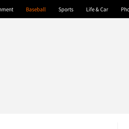
inment
Baseball
Sports
Life & Car
Ph