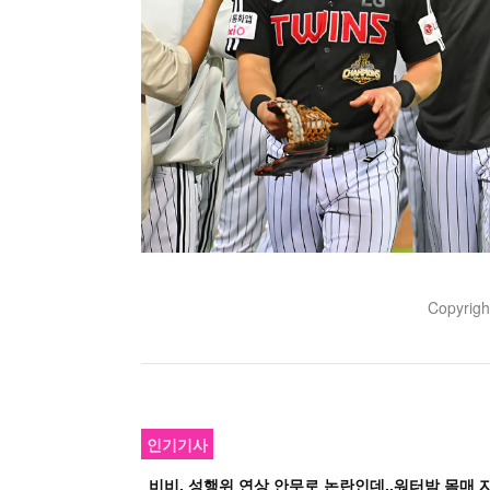
Copyrig
인기기사
비비, 성행위 연상 안무로 논란인데..워터밤 몸매 자