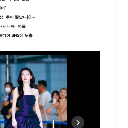
머'
“
연습생 아닙니다” 싸이 '흠뻑쇼' 즉석 캐스팅 여중생, 루머 뿔났다[Oh!쎈 이...
혼내시니까" 억울
'
흑백' 김도윤♥배우 김서연, 4년만 공개열애 시작..드디어 SNS에 노출 [핫피...