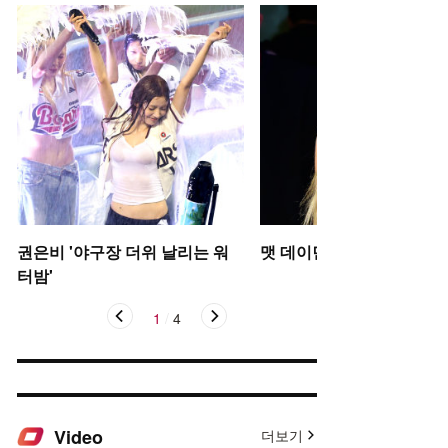
권은비 '야구장 더위 날리는 워
맷 데이먼 딸, 인형 미모
터밤'
1
/
4
Video
더보기