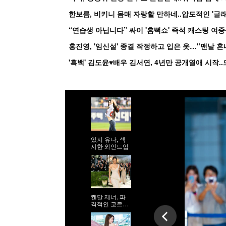
한보름, 비키니 몸매 자랑할 만하네..압도적인 '글래
홍진영, '임신설' 종결 작정하고 입은 옷…"맨날 
있지 유나, 섹
시한 와인드업
켄달 제너, 파
격적인 코르셋
시스루 드레스