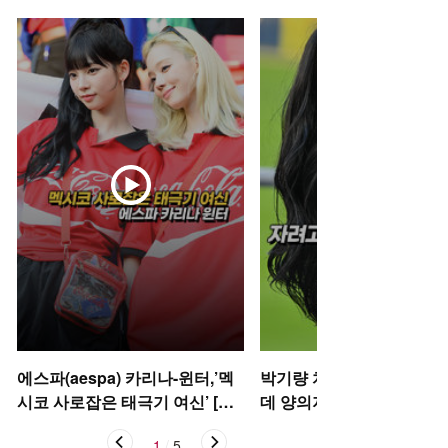
에스파(aespa) 카리나-윈터,’멕
박기량 치어리더, 자려고 
시코 사로잡은 태극기 여신’ [O!
데 양의지 [O! SPORTS 숏
STAR 숏폼]
1
/
5