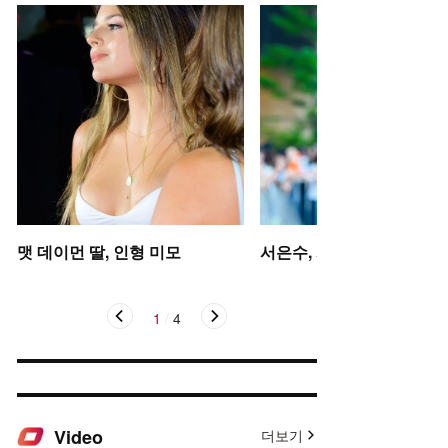
맷 데이먼 딸, 인형 미모
서은수, 사뿐사뿐
1
/
4
Video
더보기