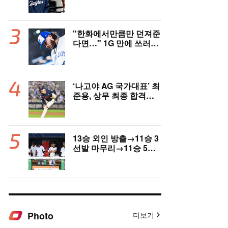
고국도 열광…"KBO 새
역사 썼다"
"한화에서만큼만 던져준
다면…" 1G 만에 쓰러진
폰세, 토론토 기대는 식
지 않았다
‘나고야 AG 국가대표’ 최
준용, 상무 최종 합격…
이민석·이호준도 함께 합
격, 12월 7일 입대
13승 외인 방출→11승 3
선발 마무리→11승 5선
발 부진…염경엽 한숨, L
G 선발야구 살아날까
Photo
더보기