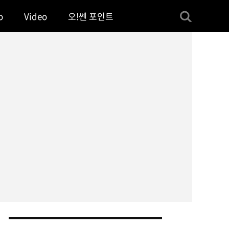
o
Video
오!쎈 포인트