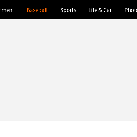
inment
Baseball
Sports
Life & Car
Phot