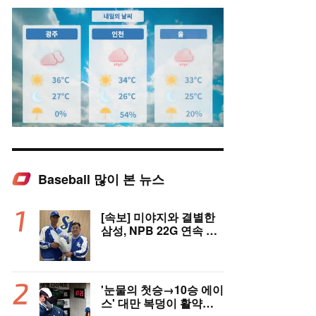
Baseball 많이 본 뉴스
Mute
[속보] 미야지와 결별한
삼성, NPB 22G 연속 무
실점 우완 미야모리와 계
약
'눈물의 첫승→10승 에이
스' 대만 복덩이 활약에