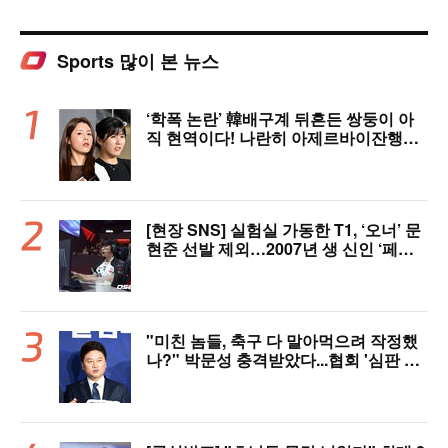
Sports 많이 본 뉴스
‘학폭 논란’ 韓배구계 뒤흔든 쌍둥이 아
직 현역이다! 나란히 아제르바이잔행→5
년 만에 한솥밥 확정
[현장 SNS] 실험실 가동한 T1, ‘오너’ 문
현준 선발 제외…2007년 생 신인 ‘페인
터’ 출전
"미친 놈들, 축구 다 말아먹으려 작정했
나?" 박문성 충격받았다...협회 '심판 성
접대' 논란에 분노 "국제적 망신, 국제 문
제 될 수도"