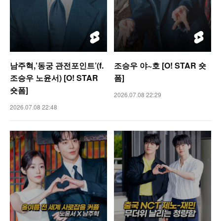
남주혁,’동궁 관전포인트’(f.
조승우 야~호 [O! STAR 숏
조승우 노윤서) [O! STAR
폼]
숏폼]
2026.07.08 22:29
2026.07.08 22:48