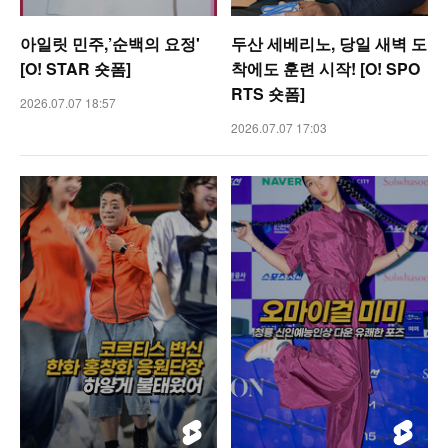
아일릿 민주,’순백의 요정'
두산 세베리노, 당일 새벽 도
[O! STAR 숏폼]
착에도 훈련 시작! [O! SPO
RTS 숏폼]
2026.07.07 18:57
2026.07.07 17:03