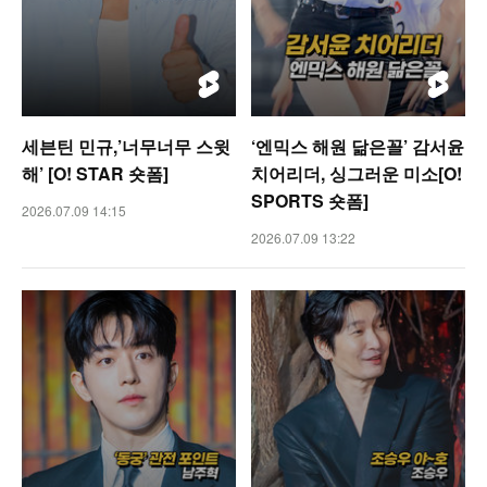
세븐틴 민규,’너무너무 스윗
‘엔믹스 해원 닮은꼴’ 감서윤
해’ [O! STAR 숏폼]
치어리더, 싱그러운 미소[O!
SPORTS 숏폼]
2026.07.09 14:15
2026.07.09 13:22