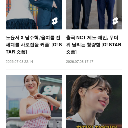
노윤서 X 남주혁,’올여름 전
출국 NCT 제노-재민, 무더
세계를 사로잡을 커플’ [O! S
위 날리는 청량함 [O! STAR
TAR 숏폼]
숏폼]
2026.07.08 22:14
2026.07.08 17:47