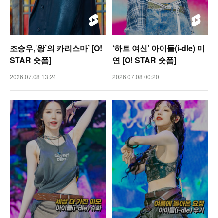
조승우,’왕’의 카리스마’ [O!
‘하트 여신’ 아이들(i-dle) 미
STAR 숏폼]
연 [O! STAR 숏폼]
2026.07.08 13:24
2026.07.08 00:20