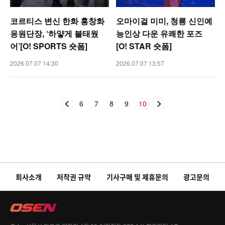
코르티스 변신 한화 홍창화
오마이걸 미미, 청룡 신인예
응원단장, ‘하얗게 불태웠
능인상 다운 유쾌한 포즈
어’[O! SPORTS 숏폼]
[O! STAR 숏폼]
2026.07.07 14:30
2026.07.07 13:57
6
7
8
9
10
회사소개
저작권 규약
기사구매 및 제휴문의
광고문의