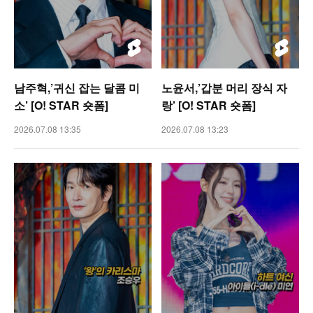
남주혁,’귀신 잡는 달콤 미
노윤서,’갑분 머리 장식 자
소’ [O! STAR 숏폼]
랑’ [O! STAR 숏폼]
2026.07.08 13:35
2026.07.08 13:23