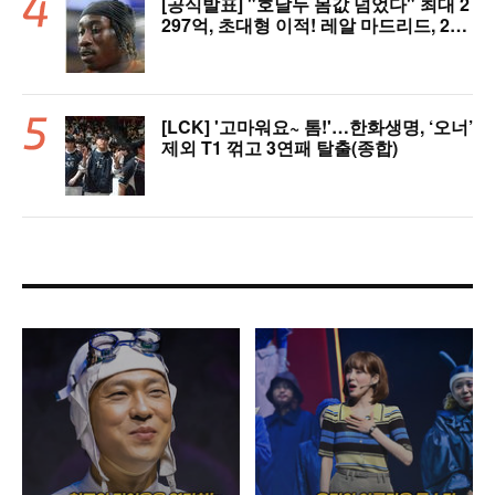
[공식발표] "호날두 몸값 넘었다" 최대 2
297억, 초대형 이적! 레알 마드리드, 21
살 디오망데 품었다..."구단 역사상 가장
비싼 영입"
[LCK] '고마워요~ 톰!'…한화생명, ‘오너’
제외 T1 꺾고 3연패 탈출(종합)