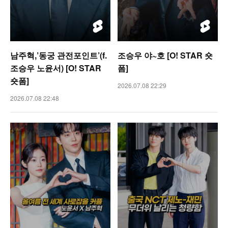
남주혁,’동궁 관전포인트’(f.
조승우 야~호 [O! STAR 숏
조승우 노윤서) [O! STAR
폼]
숏폼]
2026.07.08 22:29
2026.07.08 22:48