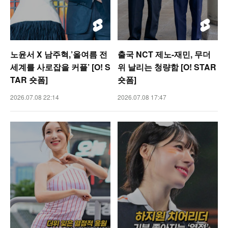
노윤서 X 남주혁,’올여름 전
출국 NCT 제노-재민, 무더
세계를 사로잡을 커플’ [O! S
위 날리는 청량함 [O! STAR
TAR 숏폼]
숏폼]
2026.07.08 22:14
2026.07.08 17:47