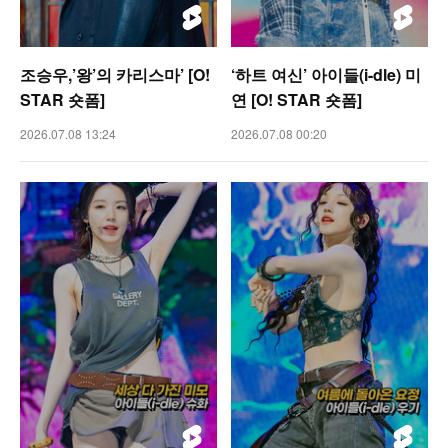
조승우,’왕’의 카리스마’ [O!
‘하트 여신’ 아이들(i-dle) 미
STAR 숏폼]
연 [O! STAR 숏폼]
2026.07.08 13:24
2026.07.08 00:20