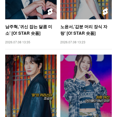
남주혁,’귀신 잡는 달콤 미
노윤서,’갑분 머리 장식 자
소’ [O! STAR 숏폼]
랑’ [O! STAR 숏폼]
2026.07.08 13:35
2026.07.08 13:23