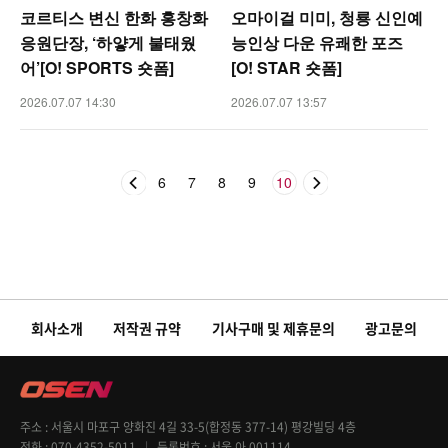
코르티스 변신 한화 홍창화
오마이걸 미미, 청룡 신인예
응원단장, ‘하얗게 불태웠
능인상 다운 유쾌한 포즈
어’[O! SPORTS 숏폼]
[O! STAR 숏폼]
2026.07.07 14:30
2026.07.07 13:57
6
7
8
9
10
회사소개
저작권 규약
기사구매 및 제휴문의
광고문의
주소
서울시 마포구 양화진 4길 33-5(합정동 377-14) 평강빌딩 4층
전화
070-4352-5011
등록번호
서울 아 001114