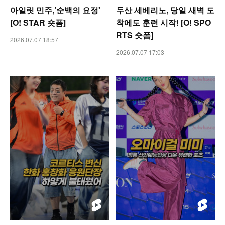
아일릿 민주,’순백의 요정'
두산 세베리노, 당일 새벽 도
[O! STAR 숏폼]
착에도 훈련 시작! [O! SPO
RTS 숏폼]
2026.07.07 18:57
2026.07.07 17:03