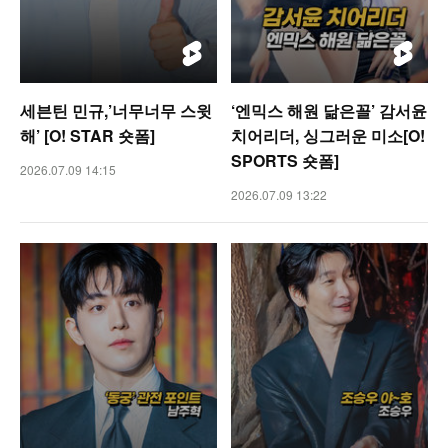
세븐틴 민규,’너무너무 스윗
‘엔믹스 해원 닮은꼴’ 감서윤
해’ [O! STAR 숏폼]
치어리더, 싱그러운 미소[O!
SPORTS 숏폼]
2026.07.09 14:15
2026.07.09 13:22