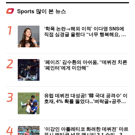
Sports 많이 본 뉴스
‘학폭 논란→해외 이적’ 이다영 SNS에
직접 심경글 올렸다 “너무 행복해요, 여
러분 응원 덕분에 여기까지 왔다”
‘페이즈’ 김수환의 아쉬움, “데뷔전 치른
‘페인터’에게 미안해”
유럽 데뷔전 대성공! '韓 국대 공격수' 이
호재, 4% 확률 뚫었다...'벼락골+공주님
안기' 시선강탈→"믿기 힘든 드라마"
‘이강인 아틀레티코 화려한 데뷔전’ 마르
무시 멀티골 넣은 맨시티 3-1 승리…3년