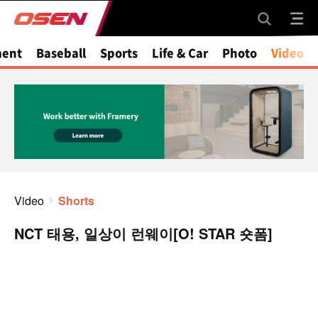
ment
Baseball
Sports
Life & Car
Photo
Video
Video
Shorts
NCT 태용, 일상이 런웨이[O! STAR 숏폼]