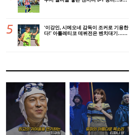
전 패배 복수 성공 [오!쎈 상암]
‘이강인, 시메오네 감독이 조커로 기용한
다!’ 아틀레티코 데뷔전은 벤치대기…상
암벌 6만석 매진 기대 [오!쎈 상암]