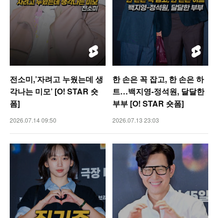
전소미,’자려고 누웠는데 생
한 손은 꼭 잡고, 한 손은 하
각나는 미모’ [O! STAR 숏
트…백지영-정석원, 달달한
폼]
부부 [O! STAR 숏폼]
2026.07.14 09:50
2026.07.13 23:03