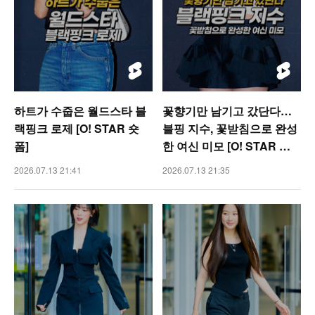
하트가 수줍은 월드스타 블
꽃향기만 남기고 갔단다…
랙핑크 로제 [O! STAR 숏
블핑 지수, 꽃받침으로 완성
폼]
한 여신 미모 [O! STAR 숏
폼]
2026.07.13 21:41
2026.07.13 21:35