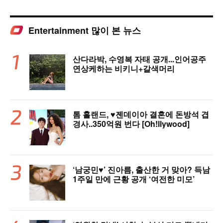
Entertainment 많이 본 뉴스
산다라박, 수영복 자태 공개...인어공주
연상케하는 비키니+갈색머리
톰 홀랜드, ♥︎젠데이아 결혼에 돈방석 겹
경사..350억원 번다 [Oh!llywood]
‘남궁민♥’ 진아름, 출산한 거 맞아? 득남
1주일 만에 근황 공개 ‘여전한 미모’