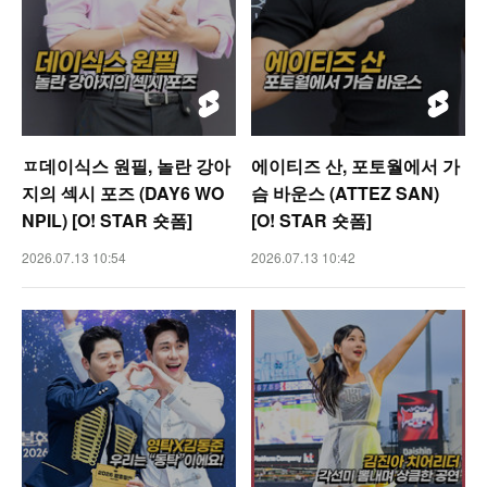
ㅍ데이식스 원필, 놀란 강아
에이티즈 산, 포토월에서 가
지의 섹시 포즈 (DAY6 WO
슴 바운스 (ATTEZ SAN)
NPIL) [O! STAR 숏폼]
[O! STAR 숏폼]
2026.07.13 10:54
2026.07.13 10:42