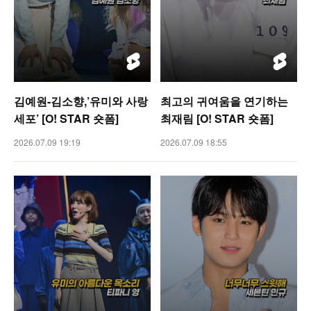
김예원-김소향,’유미와 사랑
최고의 귀여움을 연기하는
세포’ [O! STAR 숏폼]
최재림 [O! STAR 숏폼]
2026.07.09 19:19
2026.07.09 18:55