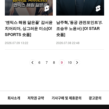
‘엔믹스 해원 닮은꼴’ 감서윤
남주혁,’동궁 관전포인트’(f.
치어리더, 싱그러운 미소[O!
조승우 노윤서) [O! STAR
SPORTS 숏폼]
숏폼]
2026.07.09 13:22
2026.07.08 22:48
6
7
8
9
10
회사소개
저작권 규약
기사구매 및 제휴문의
광고문의