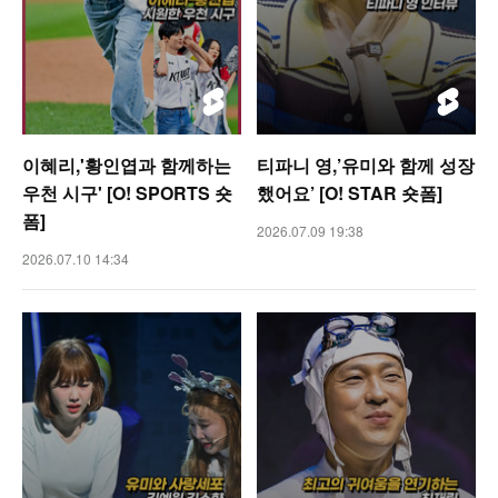
이혜리,'황인엽과 함께하는
티파니 영,’유미와 함께 성장
우천 시구' [O! SPORTS 숏
했어요’ [O! STAR 숏폼]
폼]
2026.07.09 19:38
2026.07.10 14:34