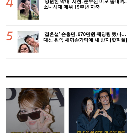
‘영원한 막내’ 서현, 눈부신 미모 뽐내며..
소녀시대 데뷔 19주년 자축
‘결혼설’ 손흥민, 970만원 웨딩링 뺐다…
대신 왼쪽 새끼손가락에 새 반지[핫피플]