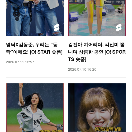
영탁X김동준, 우리는 “동
김진아 치어리더, 각선미 뽐
탁”이에요! [O! STAR 숏폼]
내며 상큼한 공연 [O! SPOR
TS 숏폼]
2026.07.11 12:57
2026.07.10 16:20