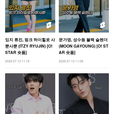
있지 류진, 핑크 하이힐로 사
문가영, 성수동 블랙 슬렌더
뿐사뿐 (ITZY RYUJIN) [O!
(MOON GAYOUNG) [O! ST
STAR 숏폼]
AR 숏폼]
2026.07.13 11:19
2026.07.13 11:09