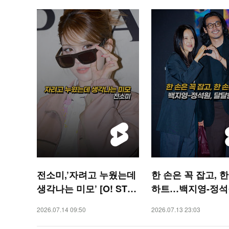
전소미,’자려고 누웠는데
한 손은 꼭 잡고, 
생각나는 미모’ [O! STA
하트…백지영-정석원
R 숏폼]
달한 부부 [O! STAR 숏
2026.07.14 09:50
2026.07.13 23:03
폼]