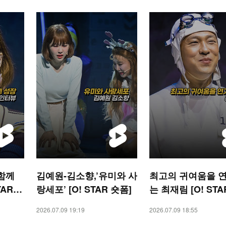
 함께
김예원-김소향,’유미와 사
최고의 귀여움을 
TAR
랑세포’ [O! STAR 숏폼]
는 최재림 [O! STA
폼]
2026.07.09 19:19
2026.07.09 18:55