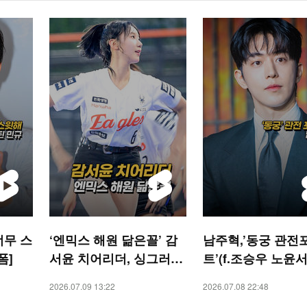
너무 스
‘엔믹스 해원 닮은꼴’ 감
남주혁,’동궁 관전
폼]
서윤 치어리더, 싱그러운
트’(f.조승우 노윤서)
미소[O! SPORTS 숏폼]
STAR 숏폼]
2026.07.09 13:22
2026.07.08 22:48