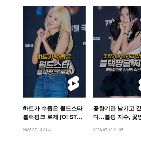
하트가 수줍은 월드스타
꽃향기만 남기고 
블랙핑크 로제 [O! STAR
다…블핑 지수, 꽃
숏폼]
로 완성한 여신 미모 
2026.07.13 21:41
2026.07.13 21:35
STAR 숏폼]