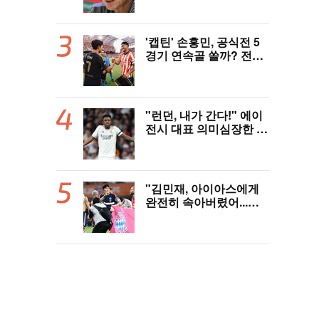
시감독 데뷔 무대 확정! 9
월 A매치 에콰도르·우루
과이와 2연전
'캡틴' 손흥민, 공식전 5
경기 연속골 쏠까? 전반
은 잠잠...'부앙가 선제골'
LAFC, 과달라하라와 1-
1 전반 종료
"런던, 내가 간다!" 에이
전시 대표 의미심장한 예
고...'핵폭탄급' 비니시우
스 아스날행 불붙었다
"김민재, 아이아스에게
완전히 속아버렸어...어
린 선수들이 승리 견인!"
獨 언론, 냉정한 평가