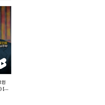
포인
 [O!