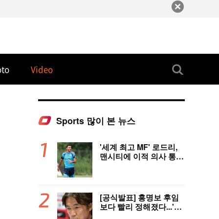
oto
Video
Sports 많이 본 뉴스
'세계 최고 MF' 로드리,
맨시티에 이적 의사 통
보..."레알 아닌 제안은
전부 거절" 구두 합의설
까지
[공식발표] 홍명보 후임
보다 빨리 정해졌다...'이
례적 공채' 韓 대표팀, 임