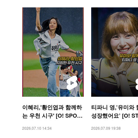
이혜리,'황인엽과 함께하
티파니 영,’유미와
는 우천 시구' [O! SPOR
성장했어요’ [O! S
TS 숏폼]
숏폼]
2026.07.10 14:34
2026.07.09 19:38