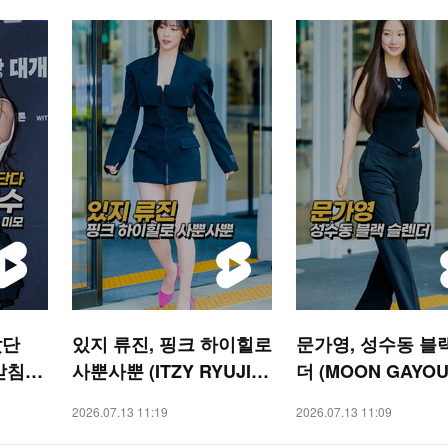
갔단
있지 류진, 핑크 하이힐로
문가영, 성수동 블
받침으
사뿐사뿐 (ITZY RYUJIN)
더 (MOON GAYOU
[O!
[O! STAR 숏폼]
[O! STAR 숏폼]
2026.07.13 11:19
2026.07.13 11:09