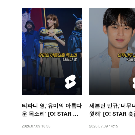
티파니 영,’유미의 아름다
세븐틴 민규,’너무
운 목소리’ [O! STAR 숏
윗해’ [O! STAR 숏
폼]
2026.07.09 18:38
2026.07.09 14:15