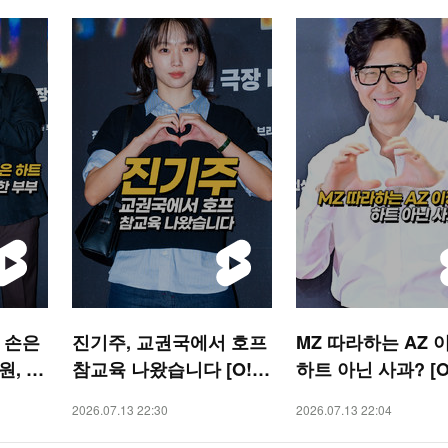
한 손은
진기주, 교권국에서 호프
MZ 따라하는 AZ 
, 달
참교육 나왔습니다 [O! S
하트 아닌 사과? [O
TAR 숏폼]
R 숏폼]
2026.07.13 22:30
2026.07.13 22:04