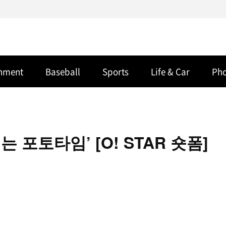
inment
Baseball
Sports
Life & Car
Ph
포토타임’ [O! STAR 숏폼]