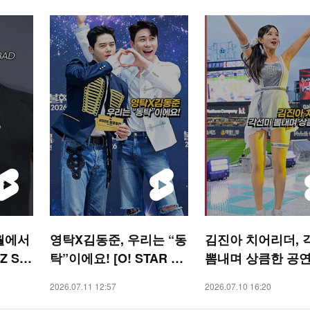
월에서
영탁X김동준, 우리는 “동
김진아 치어리더, 
Z SA
탁”이에요! [O! STAR 숏
뽐내며 상큼한 공연 
폼]
SPORTS 숏폼]
2026.07.11 12:57
2026.07.10 16:20