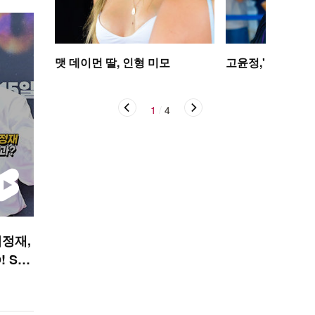
맷 데이먼 딸, 인형 미모
고윤정,'탄성을 자
1
/
4
이정재,
! STA