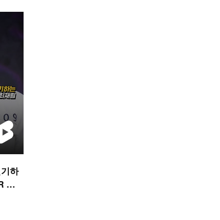
연기하
R 숏