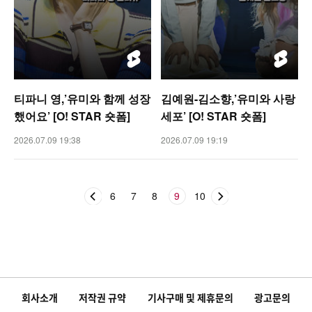
티파니 영,’유미와 함께 성장
김예원-김소향,’유미와 사랑
했어요’ [O! STAR 숏폼]
세포’ [O! STAR 숏폼]
2026.07.09 19:38
2026.07.09 19:19
6
7
8
9
10
회사소개
저작권 규약
기사구매 및 제휴문의
광고문의