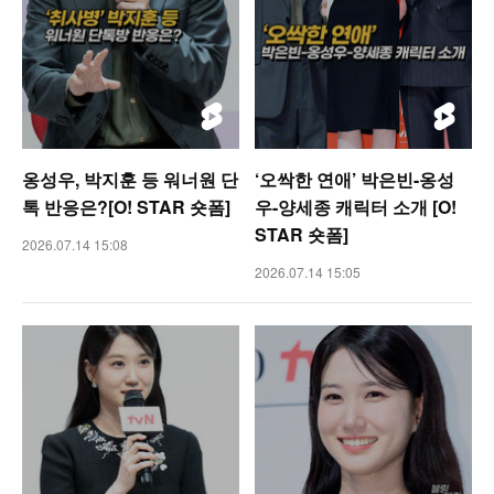
옹성우, 박지훈 등 워너원 단
‘오싹한 연애’ 박은빈-옹성
톡 반응은?[O! STAR 숏폼]
우-양세종 캐릭터 소개 [O!
STAR 숏폼]
2026.07.14 15:08
2026.07.14 15:05