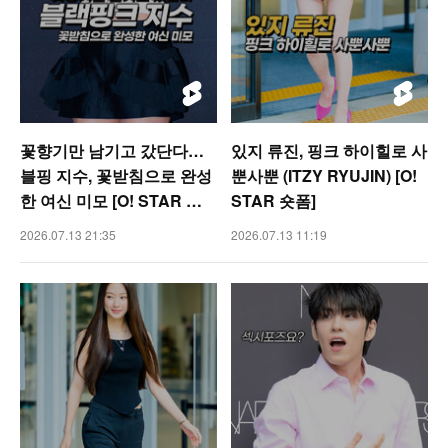
꽃향기만 남기고 갔단다…
있지 류진, 핑크 하이힐로 사
블핑 지수, 꽃받침으로 완성
뿐사뿐 (ITZY RYUJIN) [O!
한 여신 미모 [O! STAR 숏
STAR 숏폼]
폼]
2026.07.13 21:35
2026.07.13 11:19