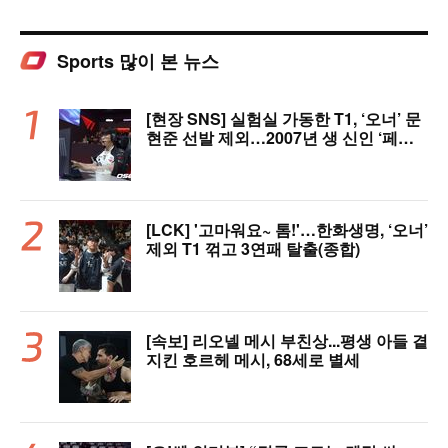
Sports 많이 본 뉴스
[현장 SNS] 실험실 가동한 T1, ‘오너’ 문
현준 선발 제외…2007년 생 신인 ‘페인
터’ 출전
[LCK] '고마워요~ 톰!'…한화생명, ‘오너’
제외 T1 꺾고 3연패 탈출(종합)
[속보] 리오넬 메시 부친상...평생 아들 곁
지킨 호르헤 메시, 68세로 별세