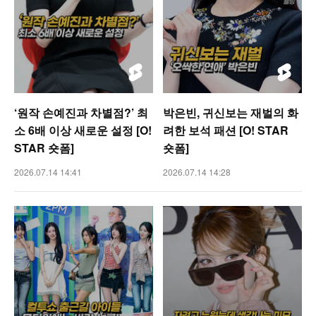
‘원작 손예진과 차별점?’ 최
박은빈, 귀신보는 재벌의 화
소 6배 이상 새로운 설정 [O!
려한 보석 패션 [O! STAR
STAR 숏폼]
숏폼]
2026.07.14 14:41
2026.07.14 14:28