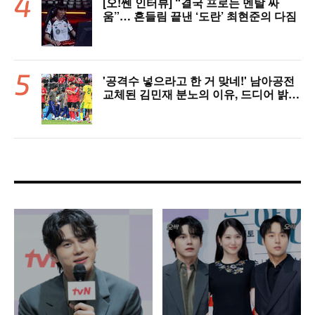
[오!쎈 인터뷰] “결국 프로는 멘탈 싸
움”… 흔들림 끝낸 ‘도란’ 최현준의 다짐
'공격수 넣으라고 한 거 맞네!' 남아공전
교체된 김민재 분노의 이유, 드디어 밝혀
졌다!