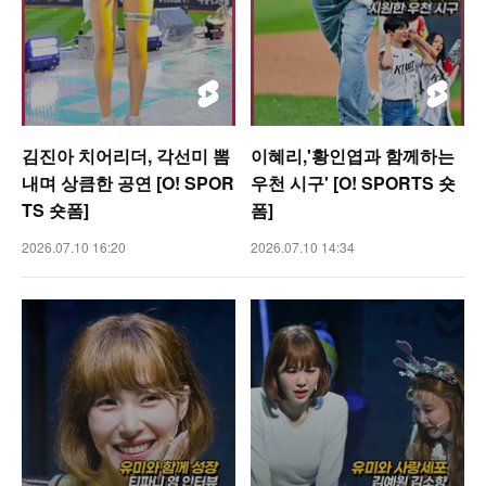
김진아 치어리더, 각선미 뽐
이혜리,'황인엽과 함께하는
내며 상큼한 공연 [O! SPOR
우천 시구' [O! SPORTS 숏
TS 숏폼]
폼]
2026.07.10 16:20
2026.07.10 14:34