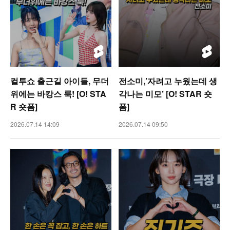
컬투쇼 출근길 아이들, 무더
전소미,’자려고 누웠는데 생
위에는 바캉스 룩! [O! STA
각나는 미모’ [O! STAR 숏
R 숏폼]
폼]
2026.07.14 14:09
2026.07.14 09:50